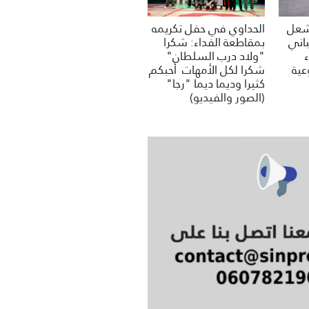
تشعل
الحداوي في حفل تكريمه
باني
بمقاطعة الفداء: شكرا
"ولاد درب السلطان"
عية
شكرا لكل الأمهات أحبكم
كثيرا وديما ديما "رجا"
(الصور والفيديو)