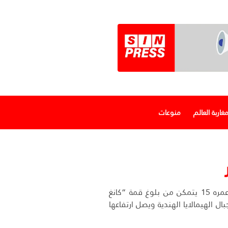
غاربة العالم
منوعات
متسلق مغربي عمره 15 يتمكن من بلوغ قمة “كانغ
في جبال الهيمالايا الهندية ويصل ارتفاعها