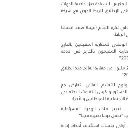
لمغربي للسياحة يعزز جاذبية الجهات
 على الإطلاق للربط الجوي مع شركة
دولي لكرة القدم (فيفا) تعقد اجتماعا
ي الرباط
 الوطني للمغاربة المقيمين بالخارج
اربة المقيمون بالخارج في خدمة
دخول أزيد من 2,7 مليون من مغاربة العالم منذ انطلاق
وج للتعليم العالي يتعارض مع
 والدستور ويكرس التفاوت الاجتماعي
 الاجتماعية للموظفين والأجراء
 تدبير ملف الهجرة “مسؤولية
 “تحمل دوما نصيبه منها”
..أولى جلسات استئناف أحكام إدانة