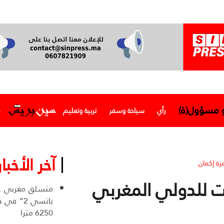
و مسؤول(ة)
رأي
سياحة وسفر
تربية وتعليم
م
آخر الأخبار
زة إكمان
فت للدولي المغربي
ياتسي 2” 
6250 مترا