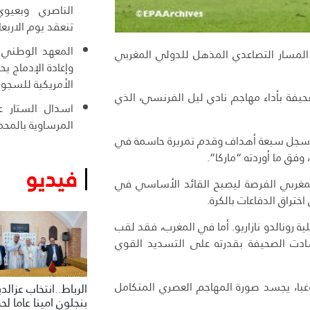
الناصري وبعيوي
تنعقد يوم الاربعا
المعهد الوطني ل
ى المسار التصاعدي المذهل للدولي المغربي
وإعادة الإدماج ي
الأمريكية للسجو
صحيفة بأداء مهاجم نادي ليل الفرنسي، الذي
اسدال الستار عل
المرساوية بالمحم
ي رينجرز مقابل 11,5 مليون يورو، وقد سجل سبعة أهداف وقدم تمريرة حاسمة في
فيديو
لمغربي الفرصة ليصبح القائد الأساسي في
ختراق الدفاعات بالكرة.
ية رونالدو نازاريو. أما في المغرب، فقد لقب
شادت الصحيفة بقدرته على التسديد القوي
روغبا، يجسد صورة المهاجم العصري المتكامل
الرباط..انتخاب عزالد
بنجلون امينا عاما لح