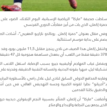
سلطت صحيفة “ماركا” الرياضية الإسبانية، اليوم الثلاثاء، الضوء عل
حمزة إكمان، الذي بات من أبرز مفاجآت الدوري الفرنسي.
وفي مقال بعنوان “حمزة إكمان.. رونالدو نازاريو المغربي”، أشادت ال
بصم على بداية موسم استثنائية.
وانتقل إكمان هذا الصيف من ناد
378 دقيقة فقط من اللعب، أي بمعدل مساهمة هجومية كل 47 دقيقة، وفق ما أوردته “ماركا”.
وبفضل غياب المهاجم أوليفييه جيرو بسبب الإصابة، استغل اللاعب ا
تشكيلة ليل، مبهرا بقوته البدنية، ولمساته التقنية الدقيقة، وقدرته على ا
وقارنه المدافع الدولي السابق لنادي ليل، عادل رامي، بالأسطورة البرازيل
بـ”أدريانو” نظرا لقوته الكبيرة وحسه التهديفي العالي، في حين أ
والدقيق بكلتا القدمين.
وأضافت “ماركا” أن إكمان، المتأثر بمسيرة النجم الإيفواري ديدييه د
الذي يجمع بين النجاعة والإبداع والإمتاع.