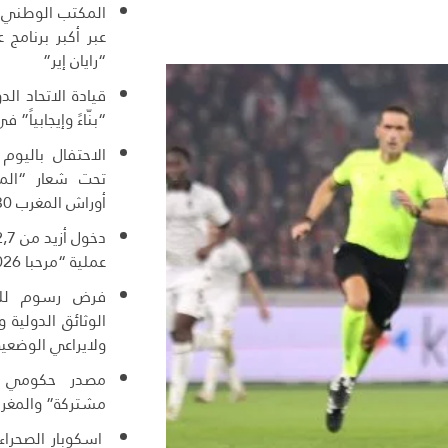
المكتب الوطني ا
عبر أكبر برنامج
“رايان إير”
قيادة الاتحاد ال
“بنّاءً وإيجابياً” ف
الاحتفال باليوم
تحت شعار “المغ
أوراش المغرب 2030”
عملية “مرحبا 2026”
فرض رسوم للول
الوثائق الدولية
ولايراعي الوضعية
مصدر حكومي :
مشتركة” والمغرب
اسكوبار الصحراء