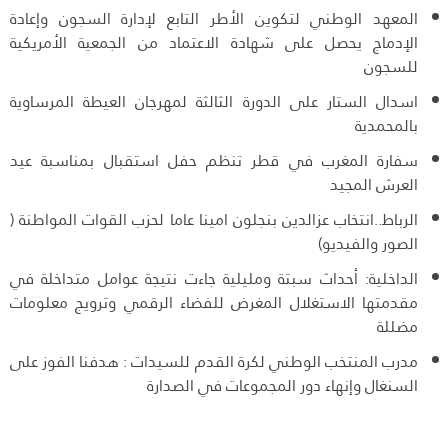
المعهد الوطني لتكوين الأطر التابع لإدارة السجون وإعادة
الإدماج يحصل على شهادة الاعتماد من الجمعية الأمريكية
للسجون
اسدال الستار على الدورة الثالثة لمهرجان العيطة المرساوية
بالمحمدية
سفارة المغرب في قطر تنظم حفل استقبال بمناسبة عيد
العرش المجيد
الرباط..انتخاب عزالدين بنجلون امينا عاما لحزب القوات المواطنة (
الصور والفيديو)
الداخلية: أحداث سبتة ومليلية جاءت نتيجة عوامل متداخلة في
مقدمتها الاستغلال المغرض للفضاء الرقمي وترويج معلومات
مضللة
مدرب المنتخب الوطني لكرة القدم للسيدات : هدفنا الفوز على
السنغال وإنهاء دور المجموعات في الصدارة