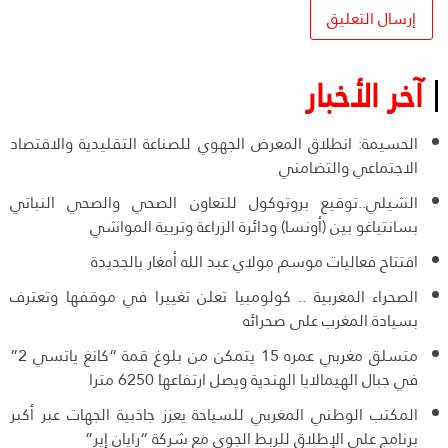
آخر الأخبار
الحسيمة: انطلاق المعرض الجهوي للصناعة التقليدية والاقتصاد
الاجتماعي والتضامني
الشيلي..توقيع بروتوكول للتعاون الصحي والصحي النباتي
بسانتياغو بين (أونسا) ودائرة الزراعة وتربية المواشي
افتتاح فعاليات موسم مولاي عبد الله أمغار بالجديدة
الصحراء المغربية .. كولومبيا تعلن تغييرا في موقفها وتعترف
بسيادة المغرب على صحرائه
متسلق مغربي عمره 15 يتمكن من بلوغ قمة “كانغ ياتسي 2”
في جبال الهيمالايا الهندية ويصل ارتفاعها 6250 مترا
المكتب الوطني المغربي للسياحة يعزز جاذبية الجهات عبر أكبر
برنامج على الإطلاق للربط الجوي مع شركة “رايان إير”