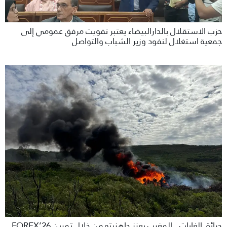
حزب الاستقلال بالدارالبيضاء يعتبر تفويت مرفق عمومي إلى
جمعية استغلال لنفود وزير الشباب والتواصل
حرائق الغابات.. المغرب يعزز جاهزيته من خلال تمرين FOREX’26