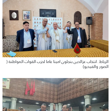
الرباط..انتخاب عزالدين بنجلون امينا عاما لحزب القوات المواطنة (
الصور والفيديو)