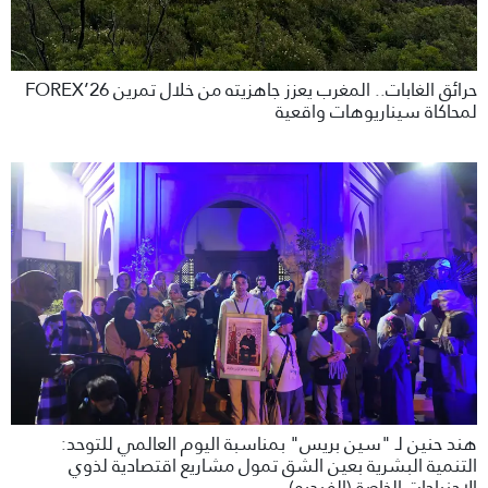
حرائق الغابات.. المغرب يعزز جاهزيته من خلال تمرين FOREX’26
لمحاكاة سيناريوهات واقعية
هند حنين لـ "سين بريس" بمناسبة اليوم العالمي للتوحد:
التنمية البشرية بعين الشق تمول مشاريع اقتصادية لذوي
الاحنياجات الخاصة (الفيديو)