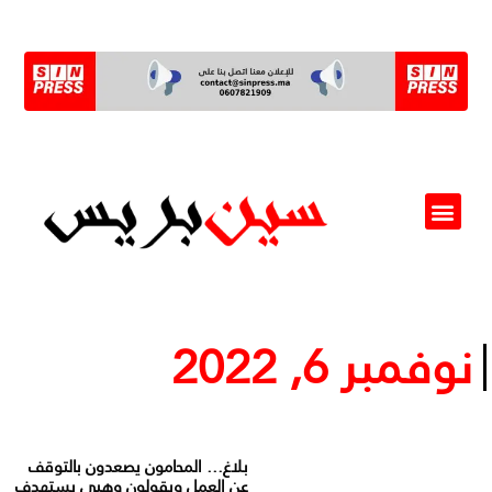
ألو مسؤول(ة)
نوفمبر 6, 2022
بلاغ… المحامون يصعدون بالتوقف
عن العمل ويقولون وهبي يستهدف