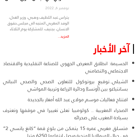
نوفمبر 6, 2022
يتراس عبد اللطيف وهبي، وزير العدل،
الوفد المغربي المتجه الى مجلس حقوق
الانسان، بجنيف، للمشاركة يوم الثلاثاء
المزيد...
آخر الأخبار
الحسيمة: انطلاق المعرض الجهوي للصناعة التقليدية والاقتصاد
الاجتماعي والتضامني
الشيلي..توقيع بروتوكول للتعاون الصحي والصحي النباتي
بسانتياغو بين (أونسا) ودائرة الزراعة وتربية المواشي
افتتاح فعاليات موسم مولاي عبد الله أمغار بالجديدة
الصحراء المغربية .. كولومبيا تعلن تغييرا في موقفها وتعترف
بسيادة المغرب على صحرائه
متسلق مغربي عمره 15 يتمكن من بلوغ قمة “كانغ ياتسي 2”
في جبال الهيمالايا الهندية ويصل ارتفاعها 6250 مترا