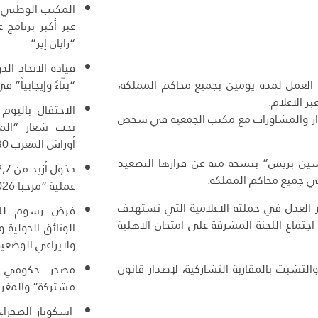
المكتب الوطني ا
عبر أكبر برنامج
“رايان إير”
قيادة الاتحاد ال
العمل لمدة يومين بجميع محاكم المملكة،
“بنّاءً وإيجابياً” ف
ر الاعلام.
الاحتفال باليوم
لحوار والمشاورات مع مكتب الجمعية في شخص
تحت شعار “المغ
أوراش المغرب 2030”
سين بريس” بنسخة منه عن قرارها التصعيد
في جميع محاكم المملكة.
عملية “مرحبا 2026”
 العدل في حملته الاعلامية التي تستهدف
فرض رسوم للول
جتماع اللجنة المشرفة على امتحان الاهلية
الوثائق الدولية
ولايراعي الوضعية
تشبت بالمقاربة التشاركية، لإصدار قانون
مصدر حكومي :
مشتركة” والمغرب
اسكوبار الصحراء