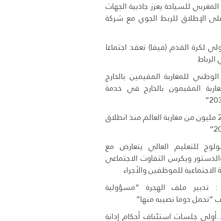
لمغربي للسياحة يعزز جاذبية الجهات
 على الإطلاق للربط الجوي مع شركة
دولي لكرة القدم (فيفا) تعقد اجتماعا
ي الرباط
 الوطني للمغاربة المقيمين بالخارج
اربة المقيمون بالخارج في خدمة
دخول أزيد من 2,7 مليون من مغاربة العالم منذ انطلاق
وج للتعليم العالي يتعارض مع
 والدستور ويكرس التفاوت الاجتماعي
 الاجتماعية للموظفين والأجراء
 تدبير ملف الهجرة “مسؤولية
 “تحمل دوما نصيبه منها”
..أولى جلسات استئناف أحكام إدانة