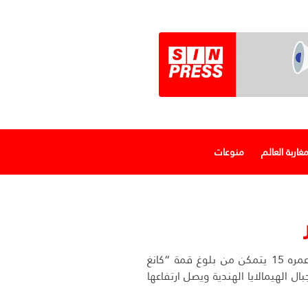
غاربة العالم
منوعات
متسلق مغربي عمره 15 يتمكن من بلوغ قمة “كانغ
في جبال الهيمالايا الهندية ويصل ارتفاعها