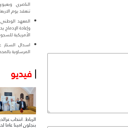
الناصري وبعيوي
تنعقد يوم الاربعا
المعهد الوطني ل
وإعادة الإدماج ي
الأمريكية للسجو
اسدال الستار عل
المرساوية بالمحم
فيديو
الرباط..انتخاب عزالد
بنجلون امينا عاما لح