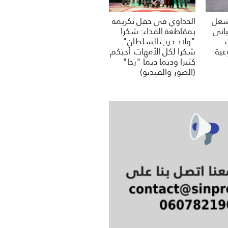
تشعل
الحداوي في حفل تكريمه
باني
بمقاطعة الفداء: شكرا
"ولاد درب السلطان"
عية
شكرا لكل الأمهات أحبكم
كثيرا وديما ديما "رجا"
(الصور والفيديو)