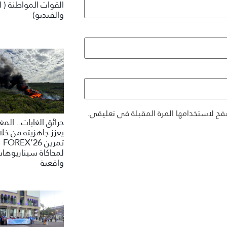
القوات المواطنة ( ا
والفيديو)
فح لاستخدامها المرة المقبلة في تعليقي.
حرائق الغابات.. الم
يعزز جاهزيته من خلا
تمرين FOREX’26
لمحاكاة سيناريوها
واقعية