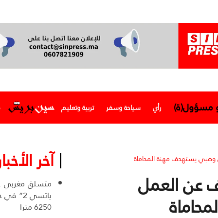
و مسؤول(ة)
رأي
سياحة وسفر
تربية وتعليم
م
آخر الأخبار
 وهبي يستهدف مهنة المحاماة
ف عن العمل
ياتسي 2” 
محاماة
6250 مترا