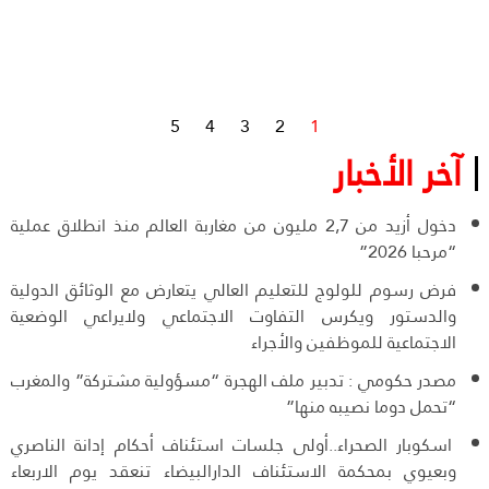
5
4
3
2
1
آخر الأخبار
دخول أزيد من 2,7 مليون من مغاربة العالم منذ انطلاق عملية
“مرحبا 2026”
فرض رسوم للولوج للتعليم العالي يتعارض مع الوثائق الدولية
والدستور ويكرس التفاوت الاجتماعي ولايراعي الوضعية
الاجتماعية للموظفين والأجراء
مصدر حكومي : تدبير ملف الهجرة “مسؤولية مشتركة” والمغرب
“تحمل دوما نصيبه منها”
اسكوبار الصحراء..أولى جلسات استئناف أحكام إدانة الناصري
وبعيوي بمحكمة الاستئناف الدارالبيضاء تنعقد يوم الاربعاء