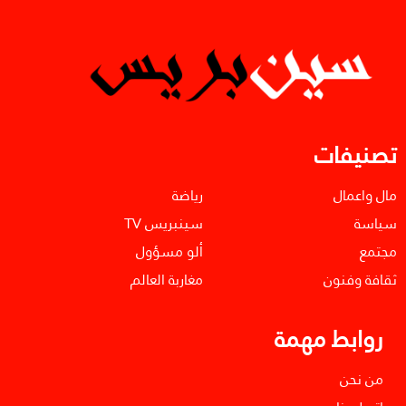
تصنيفات
مال واعمال
رياضة
سياسة
سينبريس TV
مجتمع
ألو مسؤول
ثقافة وفنون
مغاربة العالم
روابط مهمة
من نحن