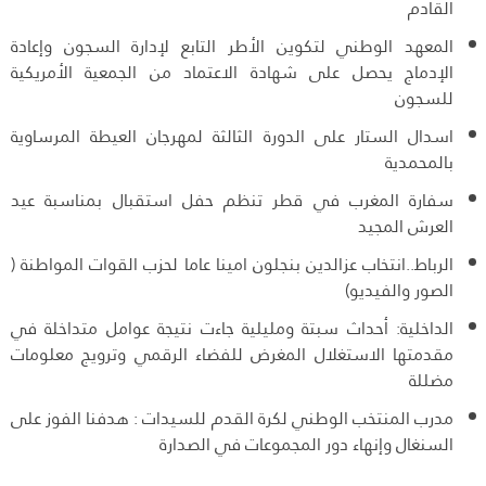
القادم
المعهد الوطني لتكوين الأطر التابع لإدارة السجون وإعادة
الإدماج يحصل على شهادة الاعتماد من الجمعية الأمريكية
للسجون
اسدال الستار على الدورة الثالثة لمهرجان العيطة المرساوية
بالمحمدية
سفارة المغرب في قطر تنظم حفل استقبال بمناسبة عيد
العرش المجيد
الرباط..انتخاب عزالدين بنجلون امينا عاما لحزب القوات المواطنة (
الصور والفيديو)
الداخلية: أحداث سبتة ومليلية جاءت نتيجة عوامل متداخلة في
مقدمتها الاستغلال المغرض للفضاء الرقمي وترويج معلومات
مضللة
مدرب المنتخب الوطني لكرة القدم للسيدات : هدفنا الفوز على
السنغال وإنهاء دور المجموعات في الصدارة