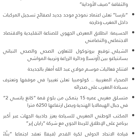
والثقافة “صيف الأوداية”
“نارسا” تعلن اعتماد نموذج موحد جديد لصفائح تسجيل المركبات
داخل المغرب وخارجه
الحسيمة: انطلاق المعرض الجهوي للصناعة التقليدية والاقتصاد
الاجتماعي والتضامني
الشيلي..توقيع بروتوكول للتعاون الصحي والصحي النباتي
بسانتياغو بين (أونسا) ودائرة الزراعة وتربية المواشي
افتتاح فعاليات موسم مولاي عبد الله أمغار بالجديدة
الصحراء المغربية .. كولومبيا تعلن تغييرا في موقفها وتعترف
بسيادة المغرب على صحرائه
متسلق مغربي عمره 15 يتمكن من بلوغ قمة “كانغ ياتسي 2”
في جبال الهيمالايا الهندية ويصل ارتفاعها 6250 مترا
المكتب الوطني المغربي للسياحة يعزز جاذبية الجهات عبر أكبر
برنامج على الإطلاق للربط الجوي مع شركة “رايان إير”
قيادة الاتحاد الدولي لكرة القدم (فيفا) تعقد اجتماعا “بنّاءً