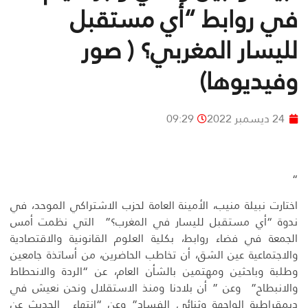
في روابط “أي مستقبل
لليسار المغربي؟ ( صور
وفيديوها)
24 ديسمبر 2022
09:29
“
اختارت نبيلة منيب، الأمينة العامة لحزب الاشتراكي الموحد، في
ندوة “أي مستقبل لليسار في المغرب؟” التي نظمت أمس
الجمعة في فضاء روابط، بكلية العلوم القانونية والاقتصادية
والاجتماعية عين الشق، أن تخاطب الحاضرين، من أساتذة جامعين
وطلبة وباحثين ومهتمين بالشأن العام، عن “الردة والانحطاط
والانبطاح” وعن ” أن بلادنا ومنذ الاستقلال ونحن نعيش في
ديمقراطية الواجهة وثنائي الفساد” وعن “انتهاء الحديث عن