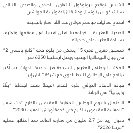
الشيلي..توقيع بروتوكول للتعاون الصحي والصحي النباتي
بسانتياغو بين (أونسا) ودائرة الزراعة وتربية المواشي
افتتاح فعاليات موسم مولاي عبد الله أمغار بالجديدة
الصحراء المغربية .. كولومبيا تعلن تغييرا في موقفها وتعترف
بسيادة المغرب على صحرائه
متسلق مغربي عمره 15 يتمكن من بلوغ قمة “كانغ ياتسي 2”
في جبال الهيمالايا الهندية ويصل ارتفاعها 6250 مترا
المكتب الوطني المغربي للسياحة يعزز جاذبية الجهات عبر أكبر
برنامج على الإطلاق للربط الجوي مع شركة “رايان إير”
قيادة الاتحاد الدولي لكرة القدم (فيفا) تعقد اجتماعا “بنّاءً
وإيجابياً” في الرباط
الاحتفال باليوم الوطني للمغاربة المقيمين بالخارج تحت شعار
“المغاربة المقيمون بالخارج في خدمة أوراش المغرب 2030”
دخول أزيد من 2,7 مليون من مغاربة العالم منذ انطلاق عملية
“مرحبا 2026”