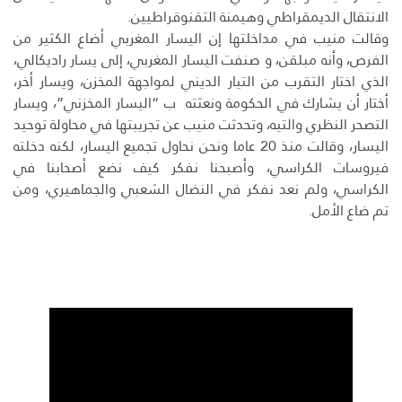
الانتقال الديمقراطي وهيمنة التقنوقراطيين.
وقالت منيب في مداخلتها إن اليسار المغربي أضاع الكثير من
الفرص، وأنه مبلقن، و صنفت اليسار المغربي، إلى يسار راديكالي،
الذي اختار التقرب من التيار الديني لمواجهة المخزن، ويسار أخر،
أختار أن يشارك في الحكومة ونعثته ب “اليسار المخزني”، ويسار
التصحر النظري والتيه، وتحدثت منيب عن تجريبتها في محاولة توحيد
اليسار، وقالت منذ 20 عاما ونحن نحاول تجميع اليسار، لكنه دخلته
فيروسات الكراسي، وأصبحنا نفكر كيف نضع أصحابنا في
الكراسي، ولم نعد نفكر في النضال الشعبي والجماهيري، ومن
تم ضاع الأمل.