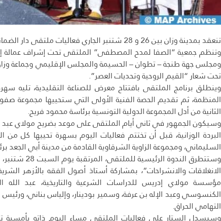
تنعقد بمدينة وزان بين 26 و 28 شتنبر الجاري فعاليات ملتقى دار الضمانة الدولي الأول للذكر والسماع.
وتنظم جمعية “الصفا لمدح المصطفى” الملتقى تحت إشراف عمالة إقليم
ومجلس جهة طنجة – تطوان – الحسيمة والمجلس الإقليمي وجماعة وزان 
تحت شعار “القيم الروحية وتحديات العصر”.
وينطلق برنامج الملتقى بافتتاح معرض للصناعة التقليدية، تليه سهر
المنظمة، ثم تقديم الحصة الفنية الأولى التي ستحييها مجموعة صفوة ا
الثانية من أدل المجموعة الدولية التونسية برئاسة محمود فريح.
وسيكون الجمهور في ثاني أيام الملتقى على موعد بضريح مولاي عبد الل
البردة الوزانية، قبل أن تختتم فعاليات اليوم بسهرة تحييها كل من الم
السليماني، ومجموعة الزاوية الشرقاوية القادمة من مدينة أبي الجعد بر
وستتطرق الندوة ا
الانغلاقات والانشراحات”، بمشاركة أستاذ أصول الفقه بالأزهر الش
مؤسسة مولاي إدريس للدراسات الشرعية والتاريخية، عبد الله الش
الكنسوسي وعبد الإله بن عرفة، وسمير بودينار، وإلياس بناني، ورئيس ال
التهامي الحراق.
وسيسدل الستار على فعاليات الملتقى مساء اليوم ذاته بأمسية تحي