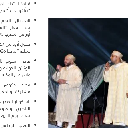
قيادة الاتحاد ال
“بنّاءً وإيجابياً” ف
الاحتفال باليوم
تحت شعار “المغ
أوراش المغرب 2030”
عملية “مرحبا 2026”
فرض رسوم للول
الوثائق الدولية
ولايراعي الوضعية
مصدر حكومي :
مشتركة” والمغرب
اسكوبار الصحراء
الناصري وبعيوي
تنعقد يوم الاربعا
المعهد الوطني ل