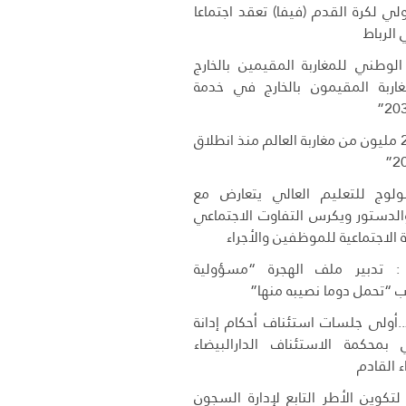
دولي لكرة القدم (فيفا) تعقد اجتماعا
ي الرباط
 الوطني للمغاربة المقيمين بالخارج
اربة المقيمون بالخارج في خدمة
دخول أزيد من 2,7 مليون من مغاربة العالم منذ انطلاق
وج للتعليم العالي يتعارض مع
 والدستور ويكرس التفاوت الاجتماعي
 الاجتماعية للموظفين والأجراء
 تدبير ملف الهجرة “مسؤولية
 “تحمل دوما نصيبه منها”
..أولى جلسات استئناف أحكام إدانة
 بمحكمة الاستئناف الدارالبيضاء
ء القادم
تكوين الأطر التابع لإدارة السجون