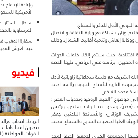
وإعادة الإدماج ي
الأمريكية للسجو
اسدال الستار عل
المرساوية بالمحم
 وزان بشراكة مع وزارة الثقافة والاتصال
ووكالة إنعاش وتنمية أقاليم الشمال، وذلك
سفارة المغرب ف
عيد العرش المجي
ة افتتاحية، حيث سيتم إلقاء كلمات الجهات
لمحبين، برئاسة علي الرباحي، تليها الحصة
فيديو
ه الشريف مع جلسة سماعاتية زاوياتية لأداء
جموعة التازية للأمداح النبوية برئاسة أحمد
ئاسة محمد الغرفي.
لرئيسية للملتقى، المرتقبة يوم السبت 28 شتنبر، إلى موضوع “القيم الروحية وتحديات العصر :
ريف (مصر)، رشدي عبد الواحد شلبي، ورئيس
ريف الوزاني، والأساتذة الباحثين جعفر
هيئة العليا لجمعيات المديح والسماع، محمد
الرباط..انتخاب عزالد
بنجلون امينا عاما لح
القوات المواطنة ( ا
يها المجموعة الكبرى لجمعية الصفا لمدح