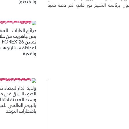
والفيديو)
ول برئاسة الشيخ نور فاتح، ثم حصة فنية
حرائق الغابات.. الم
يعزز جاهزيته من خلا
تمرين FOREX’26
لمحاكاة سيناريوها
واقعية
ولاية الدارالبيضاء 
الضوء الازرق في م
وسط المدينة احتفاء
باليوم العالمي للتو
باضطراب التوحد