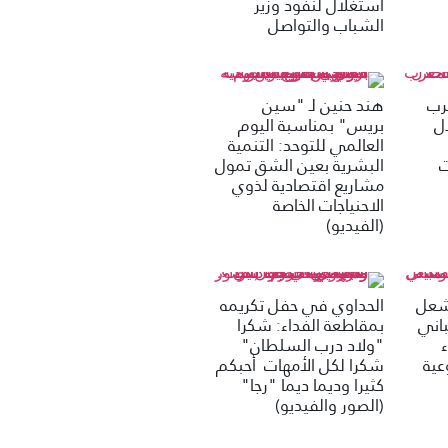
استغلال لنفود وزير
الشباب والتواصل
غرب
هند حنين لـ "سين
ل
بريس" بمناسبة اليوم
العالمي للتوحد: التنمية
ت
البشرية بعين الشق تمول
مشاريع اقتصادية لذوي
الاحنياجات الخاصة
(الفيديو)
تشعل
الحداوي في حفل تكريمه
باني
بمقاطعة الفداء: شكرا
"ولاد درب السلطان"
عية
شكرا لكل الأمهات أحبكم
كثيرا وديما ديما "رجا"
(الصور والفيديو)