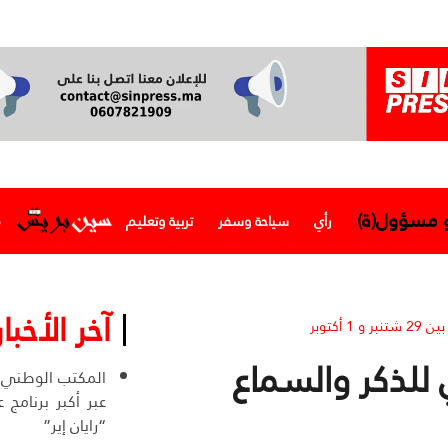
و مسؤول(ة)
رأي
سياحة وسفر
تربية وتعليم
م
آخر الأخبار
أكتوبر
 للذكر والسماع
المكتب الوطني ا
عبر أكبر برنامج
“رايان إير”