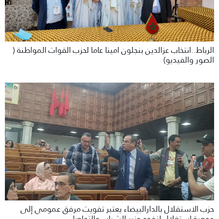
الرباط..انتخاب عزالدين بنجلون امينا عاما لحزب القوات المواطنة (
الصور والفيديو)
حزب الاستقلال بالدارالبيضاء يعتبر تفويت مرفق عمومي إلى
جمعية استغلال لنفود وزير الشباب والتواصل