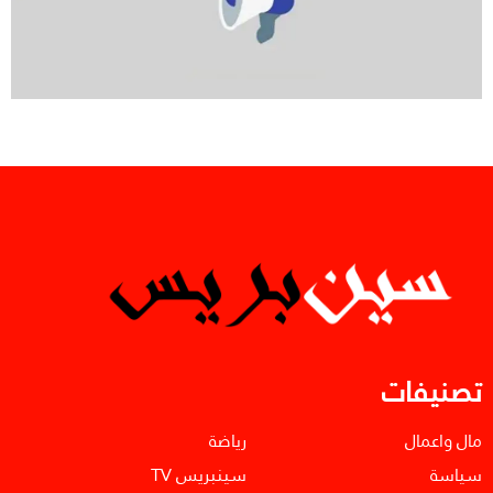
تصنيفات
مال واعمال
رياضة
سياسة
سينبريس TV