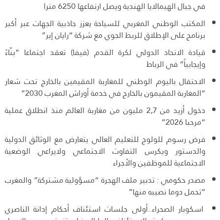
في جبال الهيمالايا الهندية ويصل ارتفاعها 6250 مترا
المكتب الوطني المغربي للسياحة يعزز جاذبية الجهات عبر أكبر
برنامج على الإطلاق للربط الجوي مع شركة “رايان إير”
قيادة الاتحاد الدولي لكرة القدم (فيفا) تعقد اجتماعا “بنّاءً
وإيجابياً” في الرباط
الاحتفال باليوم الوطني للمغاربة المقيمين بالخارج تحت شعار
“المغاربة المقيمون بالخارج في خدمة أوراش المغرب 2030”
دخول أزيد من 2,7 مليون من مغاربة العالم منذ انطلاق عملية
“مرحبا 2026”
فرض رسوم للولوج للتعليم العالي يتعارض مع الوثائق الدولية
والدستور ويكرس التفاوت الاجتماعي ولايراعي الوضعية
الاجتماعية للموظفين والأجراء
مصدر حكومي : تدبير ملف الهجرة “مسؤولية مشتركة” والمغرب
“تحمل دوما نصيبه منها”
اسكوبار الصحراء..أولى جلسات استئناف أحكام إدانة الناصري