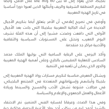
بلجيكا، الذي يعود إلى ما بين 60 و80 عاما على الأقل، وأيضا
لتكريم المنطقة الشرقية والريف وأبنائها الذين لعبوا دورا أساسيا
في تاريخ الهجرة المغربية.
وأوضح، في تصريح إعلامي، أن الأمر يتعلق أيضا بتكريم الأجيال
الجديدة من أبناء الجالية المغربية ببلجيكا التي جاءت بعد الأجيال
الأولى التي دافعت وضحت، مشيرا إلى أن هذه الفئة تشرف
اليوم المغرب، وتحتل على المستويات السياسية والثقافية
والأدبية مراكز جد متقدمة.
وأكد اليزمي على الرعاية السامية التي يوليها الملك محمد
السادس للمغاربة المقيمين بالخارج، وعلى أهمية الهجرة المغربية
والدور الذي يمكن أن تلعبه في التنمية.
ويشكل المعرض مناسبة لتكريم مسارات رواد الهجرة المغربية إلى
بلجيكا وأبناءهم وإسهاماتهم المتعددة في المجتمع البلجيكي،
في مجالات متنوعة تشمل الأدب والمسرح والسينما وريادة
الأعمال والعمل الجمعوي والإعلام والسياسة.
وفي هذا الصدد، وعرفانا لمساره الفني المتميز، تم الاحتفاء
بالشيخ أحمد ليو من بركان، أحد رواد الأغنية البدوية، وذاكرة حية