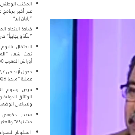
المكتب الوطني ا
عبر أكبر برنامج
“رايان إير”
قيادة الاتحاد ال
“بنّاءً وإيجابياً” ف
الاحتفال باليوم
تحت شعار “المغ
أوراش المغرب 2030”
عملية “مرحبا 2026”
فرض رسوم للول
الوثائق الدولية
ولايراعي الوضعية
مصدر حكومي :
مشتركة” والمغرب
اسكوبار الصحراء