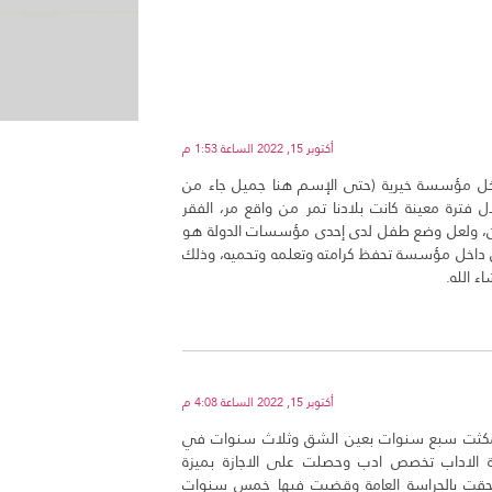
أكتوبر 15, 2022 الساعة 1:53 م
خل مؤسسة خيرية (حتى الإسم هنا جميل جاء من
 فترة معينة كانت بلادنا تمر من واقع مر، الفقر
غمين، ولعل وضع طفل لدى إحدى مؤسسات الدولة هو
ون داخل مؤسسة تحفظ كرامته وتعلمه وتحميه، وذلك
ء الله.
أكتوبر 15, 2022 الساعة 4:08 م
لد الخيرية الرقم4576 ولجت المؤسسة في خامس اكتوبر1970ومكثت سبع سنوات بعين الشق وثلاث سنوات في
 الاداب تخصص ادب وحصلت على الاجازة بميزة
تحقت بالحراسة العامة وقضيت فيها خمس سنوات