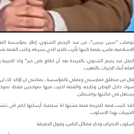
توصلت “سين بريس”، من عبد الرحيم الشتوي، إطار بمؤسسة التعاو
الاسلامية، فاس، بقصة كتبها تأثرت بالخبر الذي نشرناه، وكتب القصة باسل
اتصل عبد رحيم الشتوي، بالجريدة بعد أن اطلع على خبر” ولد الخيرية 
اهانة أبناء الخيرات بالمغرب.
قال من منطلق ممارستي وعملي بالمؤسسة ، يمكنني ان اؤكد لك ان خير
سواء داخل الوطن وخارجه، والقصة اخترت فيها نموذجين فقط، نمو
يشتغل في مكتبها بواشنطن.
لقد كتبت قصة للجريدة قصة عشتها انا شخصيا، أرسلتها لكم كي تنشروه
الخيريات بهذا الاسلوب.
اسلوب الاعتراف وذكر فضائل الناس، وقول الحقيقة.