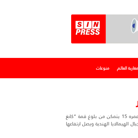
غاربة العالم
منوعات
متسلق مغربي عمره 15 يتمكن من بلوغ قمة “كانغ
في جبال الهيمالايا الهندية ويصل ارتفاعها