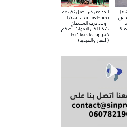
تشعل
الحداوي في حفل تكريمه
باني
بمقاطعة الفداء: شكرا
"ولاد درب السلطان"
عية
شكرا لكل الأمهات أحبكم
كثيرا وديما ديما "رجا"
(الصور والفيديو)