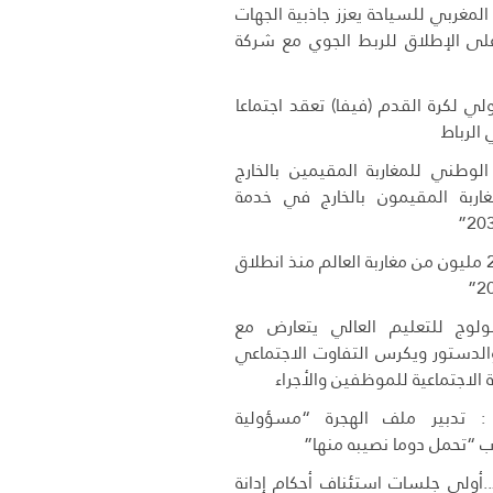
لمغربي للسياحة يعزز جاذبية الجهات
 على الإطلاق للربط الجوي مع شركة
دولي لكرة القدم (فيفا) تعقد اجتماعا
ي الرباط
 الوطني للمغاربة المقيمين بالخارج
اربة المقيمون بالخارج في خدمة
دخول أزيد من 2,7 مليون من مغاربة العالم منذ انطلاق
وج للتعليم العالي يتعارض مع
 والدستور ويكرس التفاوت الاجتماعي
 الاجتماعية للموظفين والأجراء
 تدبير ملف الهجرة “مسؤولية
 “تحمل دوما نصيبه منها”
..أولى جلسات استئناف أحكام إدانة