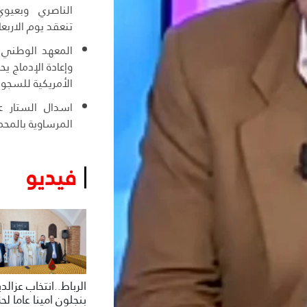
الناصري وبعيوي
تنعقد يوم الاربعا
المعهد الوطني ل
وإعادة الإدماج ي
الأمريكية للسجو
اسدال الستار عل
المرساوية بالمحم
فيديو
الرباط..انتخاب عزالد
بنجلون امينا عاما لح