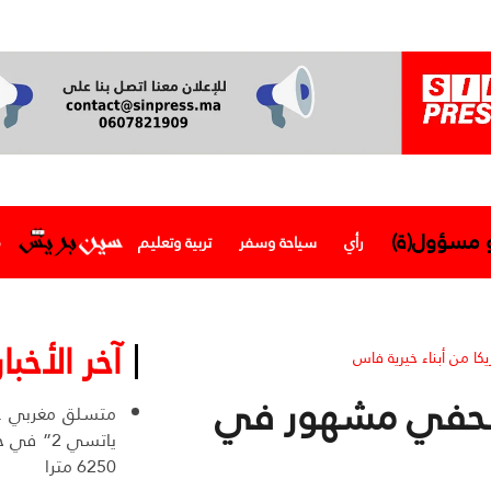
و مسؤول(ة)
رأي
سياحة وسفر
تربية وتعليم
م
آخر الأخبار
 من أبناء خيرية فاس
وصحفي مشهور في
ياتسي 2” 
6250 مترا