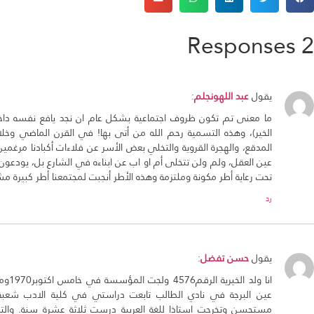
2 Responses
يقول
عبد اللهونجلم
:
ما معنى تم تكون ظروف اجتماعية بشكل عام ان نجد يافع نفسه دا
الخير)، وهذه التسمية رحم الله من أتى بها! في القرن الماضي وخلال
المدقع، والهجرة القروية والتخلي بعض الأسر عن فلاءات أكبادنا مر
عين العقل، ولم ولن تتخلى أم او اب عن ابناءه في الشارع بل، يودع
تحت رعاية أطر مكونة وملتزمة وهذه الأطر أنجبت لمجتمعنا أطر كبيرة مشا
رد
يقول
حسن تفضل
:
انا و
عين البرجة في نادي الطالب تابعت دراستي في كلية الادب شعبة
مستحسن وتخرجت استاذا للغة العربية درست ثلاثة عشرة سنة. وال