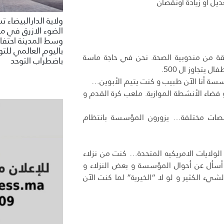
يل أو زيادة اونقصان
ولاية الدارالبيضاء 
الضوء الازرق في م
وسط المدينة احتفاء
باليوم العالمي للتو
قة من مندوبية الصحة. نحن في حاجة ماسة
باضطراب التوحد
 يتجاوز ال 500.
سة أنا الآن طبيب و كنت يتيم الأبوين…
 فضاء الأنشطة الموازية. ملعب كرة القدم و
تخصصات مختلفة… يزورون المؤسسة بانتظام
لولايات الامريكيه المتحدة… كنت من نزلاء
و أسأل عن أحوال المؤسسة و بعض النزلاء و
ء الكثير و لو لا “الخيرية” لما كنت الآن