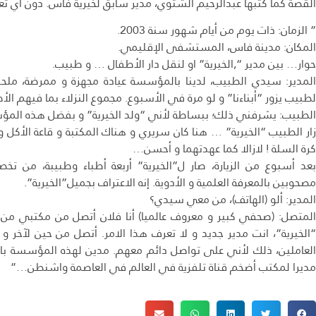
القصة كما كتبها عبدالرحيم الشتوي، مدير سابق لخيرية فاس. دون أي تعد
” الزمان: ذات يوم من أيام شهور سنة 2003.
المكان: مدينة فاس، المستشفى الإقليمي.
حوار… بين مدير “,الخيرية” او لنقل دار الأطفال … و طبيب.
المدير: سيدي الطبيب، لدينا بالمؤسسة عيادة مجهزة و ممرضة، ملح
لطبيب يزور “أبناءنا” و لو مرة في الأسبوع. مجموع النزلاء بما فيهم الأطفال
الطبيب: يشرفني ذلك؛ ببساطة لأني “ولد الخيرية” و بفضل هذه المؤس
زار الطبيب “الخيرية” … هنا كان سريري و هناك المكتبة و قاعة الأكل و
كرة السلة ! لازالا كما عهدتهما و أحسن…
بعد أسبوع من الزيارة، صار ل”الخيرية” أربعة أطباء وطبيبة، من 
مصحوبين بالمعرفة العلمية و الأدوية. إنه الاعتراف بجميل”الخيرية”.
المدير: ألو (الهاتف)، من معي سيدي؟
المتصل: (صحفي كبير و معروف عالميا) أنا فلان أتصل من مكتبي من ا
“الخيرية”، انت مدير جديد و لا تعرف هذا الامر. أتصل من حين لآخر 
العاملين، ذلك لأني على تواصل دائم معهم. مدين لهذه المؤسسة بالشي
مديرا لمكتب أضخم قناة تلفزية في العالم في العاصمة واشنطن…”