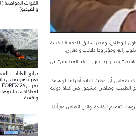
القوات المواطنة ( ا
والفيديو)
ن الوطني، ومدير سابق للجمعية الخيرية
وب رائع، ومؤثر وذا دلالات و مغازي.
وافتخر” فيديو رد على ” ولد الميلودي” عن
حرائق الغابات.. الم
يعزز جاهزيته من خلا
ية فاس، أن اعطت للبلاد أطرا عليا وهامة،
تمرين FOREX’26
ذج الطبيب، وصافي مشهور في قناة دولية
لمحاكاة سيناريوها
واقعية
ا، لتعميم الفائدة، واني اتضامن مع أبناء