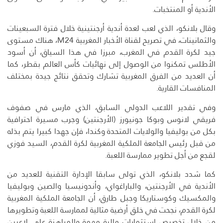
الأندية أو المنتخبات.
وقال بلانكو، الذي لعب لعدة أندية أرجنتينية خلال فترة السبعينات
والثمانينات، في تصريح لقناة الأخبار المغربية M24، هناك مستوى
جيد لكرة القدم في المغرب، مبرزا في هذا السياق، أن أسود
الأطلس تمكنوا من الوصول إلى نهائيات كأس العالم بقطر، كما
أن العديد من الفرق المغربية تشارك وتحقق نتائج جيدة بمختلف
المنافسات القارية.
وفي تقدير اللاعب الدولي السابق، الذي مارس في صفوف
فريقي لانوس وبوكا جونيورز (الأرجنتين) وجرب مسيرة احترافية
بكل من بوليفيا والولايات المتحدة وكندا، فإن جهدا كبيرا يتم بذله
من قبل رئيس الجامعة الملكية المغربية لكرة القدم، السيد فوزي
لقجع من أجل تطوير ممارسة اللعبة.
كما شدد بلانكو، الذي تولى سابقا الإدارة التقنية للعديد من
الأندية في الأرجنتين، والباراغواي، وأندونيسيا والصين وبوليفيا
والمكسيك وكوستاريكا وجبل طارق، أن الجامعة الملكية المغربية
لكرة القدم، نجحت في خلق أرضية مثالية لممارسة اللعبة وتطويرها
من خلال تخصيص استثمارات مالية مهمة والمراهنة على لاعبين