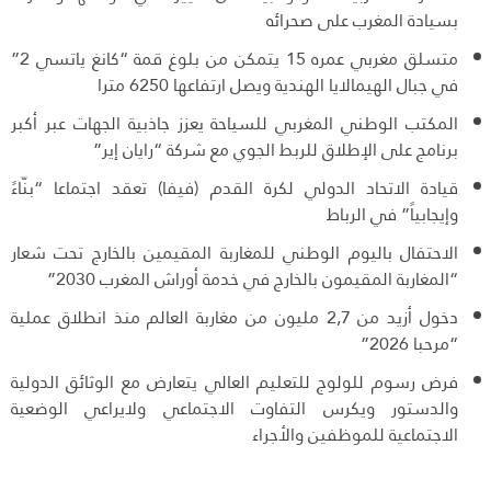
بسيادة المغرب على صحرائه
متسلق مغربي عمره 15 يتمكن من بلوغ قمة “كانغ ياتسي 2”
في جبال الهيمالايا الهندية ويصل ارتفاعها 6250 مترا
المكتب الوطني المغربي للسياحة يعزز جاذبية الجهات عبر أكبر
برنامج على الإطلاق للربط الجوي مع شركة “رايان إير”
قيادة الاتحاد الدولي لكرة القدم (فيفا) تعقد اجتماعا “بنّاءً
وإيجابياً” في الرباط
الاحتفال باليوم الوطني للمغاربة المقيمين بالخارج تحت شعار
“المغاربة المقيمون بالخارج في خدمة أوراش المغرب 2030”
دخول أزيد من 2,7 مليون من مغاربة العالم منذ انطلاق عملية
“مرحبا 2026”
فرض رسوم للولوج للتعليم العالي يتعارض مع الوثائق الدولية
والدستور ويكرس التفاوت الاجتماعي ولايراعي الوضعية
الاجتماعية للموظفين والأجراء