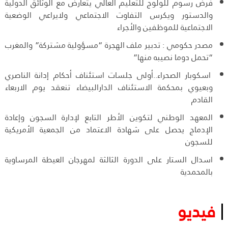
فرض رسوم للولوج للتعليم العالي يتعارض مع الوثائق الدولية
والدستور ويكرس التفاوت الاجتماعي ولايراعي الوضعية
الاجتماعية للموظفين والأجراء
مصدر حكومي : تدبير ملف الهجرة “مسؤولية مشتركة” والمغرب
“تحمل دوما نصيبه منها”
اسكوبار الصحراء..أولى جلسات استئناف أحكام إدانة الناصري
وبعيوي بمحكمة الاستئناف الدارالبيضاء تنعقد يوم الاربعاء
القادم
المعهد الوطني لتكوين الأطر التابع لإدارة السجون وإعادة
الإدماج يحصل على شهادة الاعتماد من الجمعية الأمريكية
للسجون
اسدال الستار على الدورة الثالثة لمهرجان العيطة المرساوية
بالمحمدية
فيديو