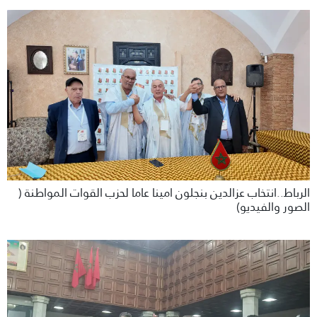
الرباط..انتخاب عزالدين بنجلون امينا عاما لحزب القوات المواطنة (
الصور والفيديو)