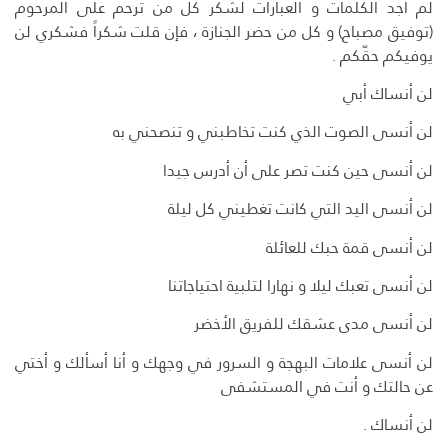
لم أجد الكلمات و العبارات لشكر كل من ترحم على المرحوم
(توفيق مصباح) و كل من حضر الجنازة ، فإن قلت شكراً فشكري لن
يوفيكم حقّكم .
لن أنساك أبي
لن أنسى الصوت الذي كنت تخاطبني و تنصحني به
لن أنسى حين كنت تصر على أن أدرس جيدا
لن أنسى اليد التي كانت تغطيني كل ليلة
لن أنسى قمة حبك للعائلة
لن أنسى تعبك ليلا و نهارا لتلبية احتياجاتنا
لن أنسى مدى عشقك للفريق الأخضر
لن أنسى علامات البهجة و السرور في وجهك و أنا أسألك و أختي
عن حالتك و أنت في المستشفى
لن أنساك .