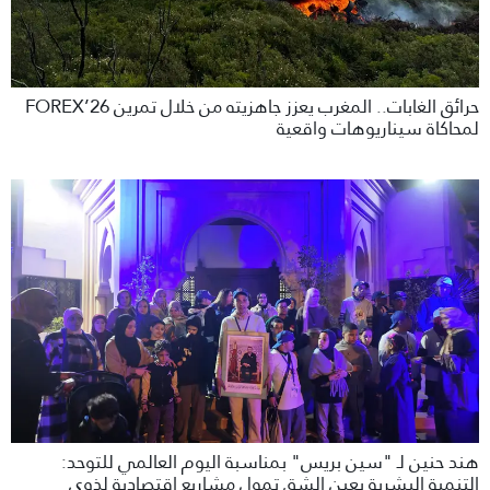
حرائق الغابات.. المغرب يعزز جاهزيته من خلال تمرين FOREX’26
لمحاكاة سيناريوهات واقعية
هند حنين لـ "سين بريس" بمناسبة اليوم العالمي للتوحد:
التنمية البشرية بعين الشق تمول مشاريع اقتصادية لذوي