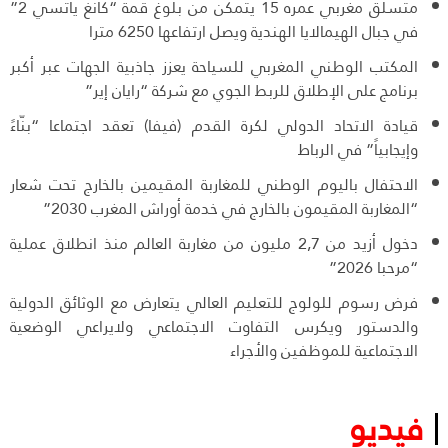
متسلق مغربي عمره 15 يتمكن من بلوغ قمة “كانغ ياتسي 2”
في جبال الهيمالايا الهندية ويصل ارتفاعها 6250 مترا
المكتب الوطني المغربي للسياحة يعزز جاذبية الجهات عبر أكبر
برنامج على الإطلاق للربط الجوي مع شركة “رايان إير”
قيادة الاتحاد الدولي لكرة القدم (فيفا) تعقد اجتماعا “بنّاءً
وإيجابياً” في الرباط
الاحتفال باليوم الوطني للمغاربة المقيمين بالخارج تحت شعار
“المغاربة المقيمون بالخارج في خدمة أوراش المغرب 2030”
دخول أزيد من 2,7 مليون من مغاربة العالم منذ انطلاق عملية
“مرحبا 2026”
فرض رسوم للولوج للتعليم العالي يتعارض مع الوثائق الدولية
والدستور ويكرس التفاوت الاجتماعي ولايراعي الوضعية
الاجتماعية للموظفين والأجراء
فيديو