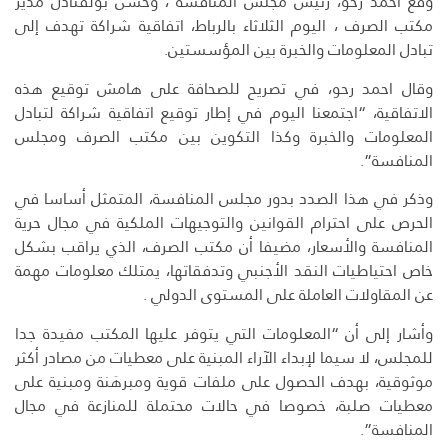
وقع أحمد رحو، رئيس مجلس المنافسة ، وحسن بولقنادل مدير
مكتب الصرف ، اليوم الثلاثاء بالرباط، اتفاقية شراكة تهدف إلى
تبادل المعلومات والخبرة بين المؤسستين.
وقال احمد رحو، في تصريح للصحافة على هامش توقيع هذه
الاتفاقية، “اجتمعنا اليوم في إطار توقيع اتفاقية شراكة لتبادل
المعلومات والخبرة وكذا التكوين بين مكتب الصرف ومجلس
المنافسة”.
وذكر في هذا الصدد بدور مجلس المنافسة، المتمثل أساسا في
الحرص على احترام القوانين والتوجيهات الملكية في مجال حرية
المنافسة والأسعار، مضيفا أن مكتب الصرف، الذي يراقب بشكل
خاص احتياطيات النقد الأجنبي وتدفقاتها، يمتلك معلومات مهمة
عن المقاولات العاملة على المستوى الدولي .
وأشار إلى أن “المعلومات التي يتوفر عليها المكتب مفيدة جدا
للمجلس، لا سيما لإبداء الآراء المبنية على معطيات من مصادر أكثر
موثوقية، بهدف الحصول على ملفات قوية ومبرهَنة ومبنية على
معطيات صلبة، خصوصا في حالات محتملة للمنازعة في مجال
المنافسة”.