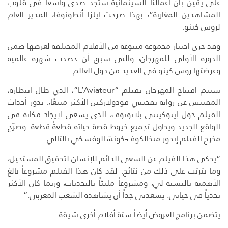
على يقين بأن أعمالنا السينمائية ستجد صدى واسعاً في قلوب
المشاهدين المغاربة”، بهذا صرحت إيلزا أنطونوفا، المدير العام
لروس كينو.
وقد جرى اختيار مجموعة متنوعة من الأفلام المختلفة لعرضها ضمن
الدورة الأولى للمهرجان، والتي سبق أن حصدت شهرة عالمية
وعرضتها روس كينو في العديد من دول العالم.
سيتم افتتاح المهرجان بفيلم “L’Aviateur”، الذي طال انتظاره،
المقتبس عن رواية يفجيني فودولازكين الأكثر مبيعًا،. تدور أحداث
الفيلم حول إينوكينتي بلاتونوف، الذي يسعى لإيجاد مكانه في
الواقع الجديد ويحاول تجميع خيوط قصة حياته قطعةً قطعة. وصرّح
مخرج الفيلم إيجور ميخالكوف-كونشالوفسكي بالتالي:
“يحكي هذا الفيلم عن السعي الدائم للإنسان لتحقيق المستحيل،
وما يترتب على ذلك من نتائج. لقد كان هذا الفيلم مشروعاً بالغ
الأهمية بالنسبة لي، ومشروعاً مليئاً بالتحديات، وربما كان الأكثر
تحدياً في حياتي. يسعدني جداً أن يشاهده الشعب المغربي.”
يتضمن برنامج العروض أيضاً ستة أفلام أخرى شيقة: