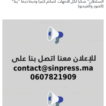
السلطان" شكرا لكل الأمهات أحبكم كثيرا وديما ديما "رجا"
(الصور والفيديو)