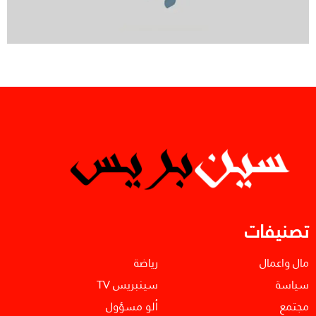
تصنيفات
مال واعمال
رياضة
سياسة
سينبريس TV
مجتمع
ألو مسؤول