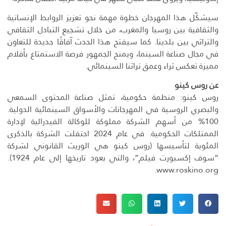
سيشكّل هذا المهرجان خطوة مهمة نحو تعزيز الروابط الإنسانية
والثقافية بين روسيا والمغرب، من خلال تشجيع التبادل الثقافي
والتراثي بين بلدينا. كما سيفتح هذا الحدث آفاقًا جديدة للتعاون
في مجال صناعة السينما، ويمنح الجمهور فرصة الاستمتاع بأفلام
مميزة تعكس ثراء وعمق تراثنا السينمائي.
عن روس كينو
روس كينو: منظمة حكومية، تمثل صناعة المحتوى السمعي
والبصري الروسية في المهرجانات والأسواق السينمائية الدولية.
100% من أسهم الشركة مملوكة للوكالة الفيدرالية لإدارة
الممتلكات الحكومية. في عام 2024 احتفلت الشركة بالذكرى
المئوية لتأسيسها (روس كينو هي الوريث القانوني لشركة
“سوف إكسبورت فيلم”، والتي يعود تاريخها إلى عام 1924).
www.roskino.org.