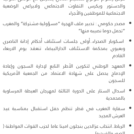
والدستور ويكرس التفاوت الاجتماعي ولايراعي الوضعية
الاجتماعية للموظفين والأجراء
مصدر حكومي : تدبير ملف الهجرة “مسؤولية مشتركة” والمغرب
“تحمل دوما نصيبه منها”
اسكوبار الصحراء..أولى جلسات استئناف أحكام إدانة الناصري
وبعيوي بمحكمة الاستئناف الدارالبيضاء تنعقد يوم الاربعاء
القادم
المعهد الوطني لتكوين الأطر التابع لإدارة السجون وإعادة
الإدماج يحصل على شهادة الاعتماد من الجمعية الأمريكية
للسجون
اسدال الستار على الدورة الثالثة لمهرجان العيطة المرساوية
بالمحمدية
سفارة المغرب في قطر تنظم حفل استقبال بمناسبة عيد
العرش المجيد
الرباط..انتخاب عزالدين بنجلون امينا عاما لحزب القوات المواطنة (
الصور والفيديو)