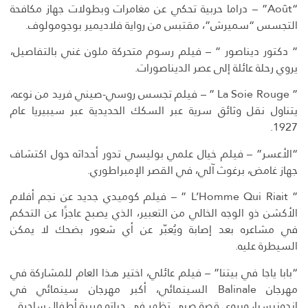
“Août” – دراما حربية تحكي عن مغامرات وبطولات جهاز مكافحة
التجسس “سميرش”، مقتبس من رواية فلاديمير بوجومولوف.
” دكتور ديناصور ” – فيلم رسوم متحركة ملون غني بالتفاصيل،
يروي رحلة عائلة إلى عصر الديناصورات.
” La Soie Rouge ” – فيلم تجسس روسي-صيني فريد من نوعه،
يتناول نقل وثائق سرية عبر السكك الحديدية عبر سيبيريا عام
1927.
“الأعسر” – فيلم خيال علمي بوليسي تدور أحداثه حول اكتشاف
جهاز غامض، برغوث آلي، في القصر الإمبراطوري.
” L’Homme Qui Riait ” – فيلم كوميدي جديد عن نجم أفلام
الأكشن ذو الوجه الخالي من التعبير، الذي يصبح عاجزًا عن التحكم
في مشاعره بعد إصابة ويُعبّر عن أي شعور بضحك لا يمكن
السيطرة عليه.
“بابا ياجا في بيتنا” – فيلم عائلي، اختير هذا العام للمشاركة في
مهرجان Balinale السينمائي، أكبر مهرجان سينمائي في
إندونيسيا، ويروي قصة صبي تظهر في حياته مربية أطفال ساحرة.