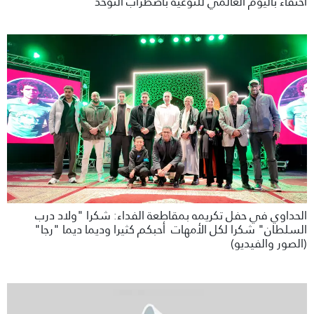
احتفاء باليوم العالمي للتوعية باضطراب التوحد
الحداوي في حفل تكريمه بمقاطعة الفداء: شكرا "ولاد درب
السلطان" شكرا لكل الأمهات أحبكم كثيرا وديما ديما "رجا"
(الصور والفيديو)