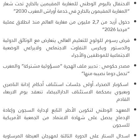
الاحتفال باليوم الوطني للمغاربة المقيمين بالخارج تحت شعار
“المغاربة المقيمون بالخارج في خدمة أوراش المغرب 2030”
دخول أزيد من 2,7 مليون من مغاربة العالم منذ انطلاق عملية
“مرحبا 2026”
فرض رسوم للولوج للتعليم العالي يتعارض مع الوثائق الدولية
والدستور ويكرس التفاوت الاجتماعي ولايراعي الوضعية
الاجتماعية للموظفين والأجراء
مصدر حكومي : تدبير ملف الهجرة “مسؤولية مشتركة” والمغرب
“تحمل دوما نصيبه منها”
اسكوبار الصحراء..أولى جلسات استئناف أحكام إدانة الناصري
وبعيوي بمحكمة الاستئناف الدارالبيضاء تنعقد يوم الاربعاء
القادم
المعهد الوطني لتكوين الأطر التابع لإدارة السجون وإعادة
الإدماج يحصل على شهادة الاعتماد من الجمعية الأمريكية
للسجون
اسدال الستار على الدورة الثالثة لمهرجان العيطة المرساوية