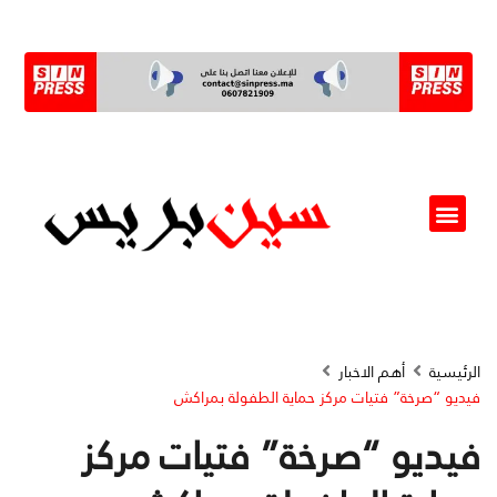
ألو مسؤول(ة)
الرئيسية
أهم الاخبار
فيديو “صرخة” فتيات مركز حماية الطفولة بمراكش
فيديو “صرخة” فتيات مركز