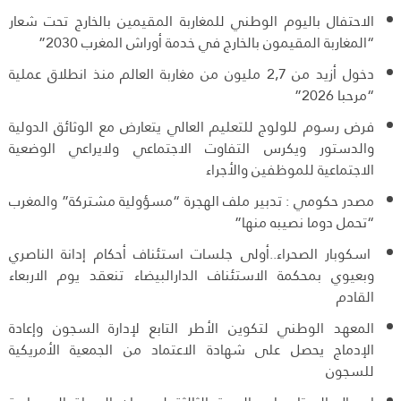
الاحتفال باليوم الوطني للمغاربة المقيمين بالخارج تحت شعار
“المغاربة المقيمون بالخارج في خدمة أوراش المغرب 2030”
دخول أزيد من 2,7 مليون من مغاربة العالم منذ انطلاق عملية
“مرحبا 2026”
فرض رسوم للولوج للتعليم العالي يتعارض مع الوثائق الدولية
والدستور ويكرس التفاوت الاجتماعي ولايراعي الوضعية
الاجتماعية للموظفين والأجراء
مصدر حكومي : تدبير ملف الهجرة “مسؤولية مشتركة” والمغرب
“تحمل دوما نصيبه منها”
اسكوبار الصحراء..أولى جلسات استئناف أحكام إدانة الناصري
وبعيوي بمحكمة الاستئناف الدارالبيضاء تنعقد يوم الاربعاء
القادم
المعهد الوطني لتكوين الأطر التابع لإدارة السجون وإعادة
الإدماج يحصل على شهادة الاعتماد من الجمعية الأمريكية
للسجون