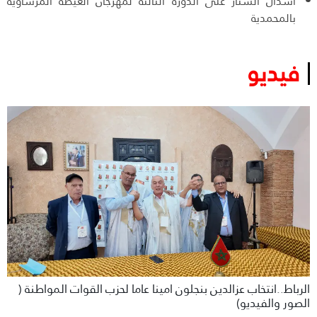
اسدال الستار على الدورة الثالثة لمهرجان العيطة المرساوية
بالمحمدية
فيديو
الرباط..انتخاب عزالدين بنجلون امينا عاما لحزب القوات المواطنة (
الصور والفيديو)