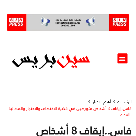
ألو مسؤول(ة)
الرئيسية
أهم الاخبار
فاس..إيقاف 8 أشخاص متورطين في قضية الاختطاف والاحتجاز والمطالبة
بالفدية
فاس..إيقاف 8 أشخاص