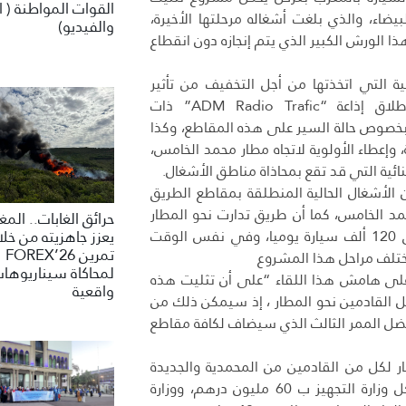
القوات المواطنة ( ا
بيضاء، والذي بلغت أشغاله مرحلتها الأخيرة،
والفيديو)
 الورش الكبير الذي يتم إنجازه دون انقطاع
ية التي اتخذتها من أجل التخفيف من تأثير
الأشغال على حركة السير، والمتمثلة أساساً في الاستعداد لإطلاق إذاعة “ADM Radio Trafic” ذات
سيار بخصوص حالة السير على هذه المقاطع، وكذا
إعطاء الأولوية لاتجاه مطار محمد الخامس،
ئية التي قد تقع بمحاذاة مناطق الأشغال.
ن الأشغال الحالية المنطلقة بمقاطع الطريق
 الخامس، كما أن طريق تدارت نحو المطار
حرائق الغابات.. الم
أتت لتخفيف الضغط على الطريق السيار إذ يمر منها من 80 ألف إلى 120 ألف سيارة يوميا، وفي نفس الوقت
يعزز جاهزيته من خلا
تمرين FOREX’26
تلف مراحل هذا المشروع
لمحاكاة سيناريوها
لى هامش هذا اللقاء “على أن تثليت هذه
واقعية
كل القادمين نحو المطار ، إذ سيمكن ذلك من
فضل الممر الثالث الذي سيضاف لكافة مقاطع
 لكل من القادمين من المحمدية والجديدة
وشمال الدار البيضاء بالخصوص كطريق إضافية بمساهمة مالية من كل وزارة التجهيز ب 60 مليون درهم، ووزارة