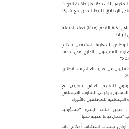
لمغربي للسياحة يعزز جاذبية الجهات
 على الإطلاق للربط الجوي مع شركة
دولي لكرة القدم (فيفا) تعقد اجتماعا
ي الرباط
 الوطني للمغاربة المقيمين بالخارج
اربة المقيمون بالخارج في خدمة
دخول أزيد من 2,7 مليون من مغاربة العالم منذ انطلاق
وج للتعليم العالي يتعارض مع
 والدستور ويكرس التفاوت الاجتماعي
 الاجتماعية للموظفين والأجراء
 تدبير ملف الهجرة “مسؤولية
 “تحمل دوما نصيبه منها”
..أولى جلسات استئناف أحكام إدانة