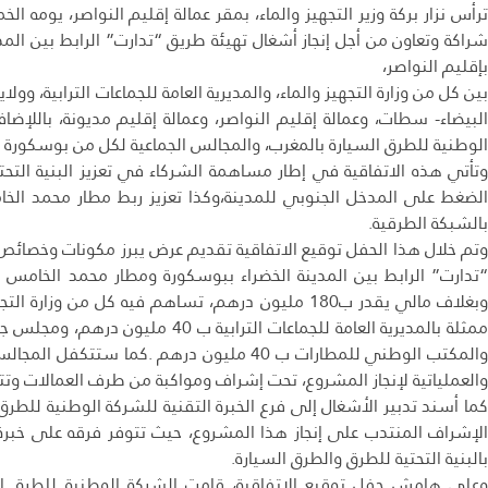
شراكة وتعاون من أجل إنجاز أشغال تهيئة طريق “تدارت” الرابط بين ال
بإقليم النواصر،
بين كل من وزارة التجهيز والماء، والمديرية العامة للجماعات الترابية، وو
البيضاء- سطات، وعمالة إقليم النواصر، وعمالة إقليم مديونة، باللإض
الوطنية للطرق السيارة بالمغرب، والمجالس الجماعية لكل من بوسكورة وا
وتأتي هذه الاتفاقية في إطار مساهمة الشركاء في تعزيز البنية التحت
الضغط على المدخل الجنوبي للمدينة،وكذا تعزيز ربط مطار محمد الخا
بالشبكة الطرقية.
وتم خلال هذا الحفل توقيع الاتفاقية تقديم عرض يبرز مكونات وخصائص 
والمكتب الوطني للمطارات ب 40 مليون درهم .كما س
والعملياتية لإنجاز المشروع، تحت إشراف ومواكبة من طرف العمالات وتتب
الإشراف المنتدب على إنجاز هذا المشروع، حيث تتوفر فرقه على خبرة
بالبنية التحتية للطرق والطرق السيارة.
وعلى هامش حفل توقيع الاتفاقية، قامت الشركة الوطنية للطرق ا