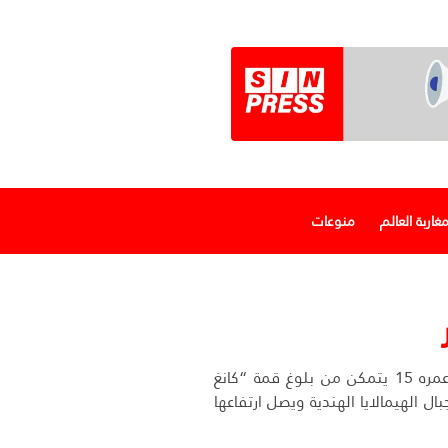
غاربة العالم
منوعات
متسلق مغربي عمره 15 يتمكن من بلوغ قمة “كانغ
في جبال الهيمالايا الهندية ويصل ارتفاعها