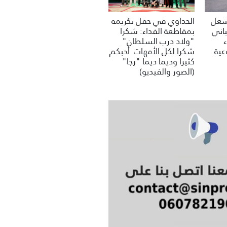
تشعل
الحداوي في حفل تكريمه
باني
بمقاطعة الفداء: شكرا
"ولاد درب السلطان"
عية
شكرا لكل الأمهات أحبكم
كثيرا وديما ديما "رجا"
(الصور والفيديو)