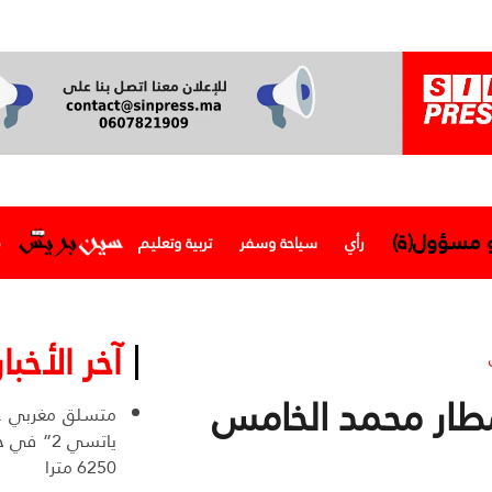
و مسؤول(ة)
رأي
سياحة وسفر
تربية وتعليم
م
آخر الأخبار
طار محمد الخامس
ياتسي 2” 
6250 مترا