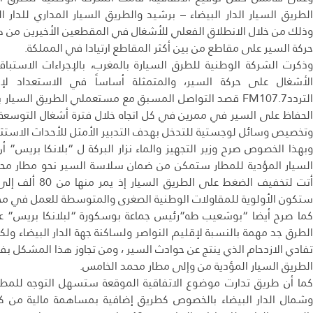
الطريق السيار الدار البيضاء – برشيد والطريق السيار المداري للدار ال
وذلك من خلال الانطلاق الفعلي للأشغال في المقطعين الأخيرين من هذا
حركة السير على مقاطع من بين أكثر المقاطع ارتيادا في المملكة.
وذكرت الشركة الوطنية للطرق السيارة بالمغرب، بالإجراءات الاستباق
الترددFM107.7 قصد التواصل المسبق مع مستعملي الطريق ال
الحفاظ على السير في ممرين في كل اتجاه خلال فترة أشغال التوسعة، و
وتخصيص وسائل لوجستية للتدخل بهدف التدبير الأمثل للأحداث الاستثنا
وبهذا الخصوص صرح وزير التجهيز والماء نزار البركة ل “بلانكا بريس” أ
السيار المؤدية للمطار ستمكن من ضمان سلاسة السير نحو مطار محمد
ستكون الأولوية للمقاولات الوطنية الصغرى والمتوسطة للعمل في مخ
كما صرح أيضا “بوشعيب طه”رئيس جماعة بوسكورة “لبلانكا بريس” ع
الطرق جد مهمة بالنسبة لإقليم النواصر ولساكنة جهة الدار البيضاء ول
تفادي الازدحام الذي ينتج عن حوادث السير ، ومن تجاوز هذا المشكل ب
الطريق السيار المؤدية من وإلى مطار محمد الخامس.
كما أن طريق تدارت موضوع الاتفاقية الموقعة ستسهل التوجه للمطار