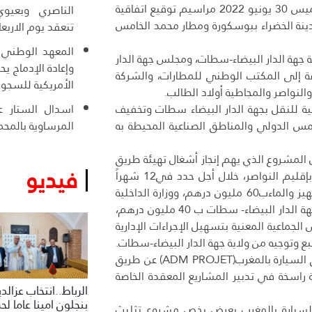
ترأس نزار بركة وزير التجهيز والماء، بمقر عمالة إقليم النواصر، يومه الخميس 30 يونيو 2022 مراسيم توقيع اتفاقية
الناصري وبعيوي
مدينة الخضراء ببوسكورة ومطار محمد الخامس
تنعقد يوم الاربعا
المعهد الوطني ل
لاية جهة الدار البيضاء-سطات، ومجلس جهة الدار
وإعادة الإدماج ي
افة إلى المكتب الوطني للمطارات، والشركة
الأمريكية للسجو
لنواصر والمجاطية أولاد الطالب.
اسدال الستار عل
ية للنقل بجهة الدار البيضاء سطات وتخفيف
المرساوية بالمحم
مس الدولي والمناطق الصناعية المحيطة به
المشروع الذي يهم إنجاز أشغال تهيئة طريق
فيديو
“تدارت” الرابط بين المدينة الخضراء ببوسكورة ومطار محمد الخامس بإقليم النواصر، خلال أجل حدد في12 شهراً
وبغلاف مالي يقدر ب180 مليون درهم، تساهم فيه كل من وزارة التجهيز والماءب60 مليون درهم، ووزارة الداخلية
ممثلة بالمديرية العامة للجماعات الترابية ب 40 مليون درهم، ومجلس جهة الدار البيضاء- سطات ب 40 مليون درهم،
تتكفل المجالس الجماعية المعنية بتسهيل الإجراءات الإدارية
ع وتوجيه من ولاية جهة الدار البيضاء-سطات.
كما أسند تدبير الأشغال إلى فرع الخبرة التقنية للشركة الوطنية للطرق السيارة بالمغرب(ADM PROJET) عن طريق
 راسخة في تدبير المشاريع المعقدة الخاصة
الرباط..انتخاب عزالد
بنجلون امينا عاما لح
لسيارة بالمغرب بعرض يخص مشروع تثليث