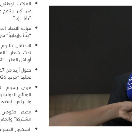
المكتب الوطني ا
عبر أكبر برنامج
“رايان إير”
قيادة الاتحاد ال
“بنّاءً وإيجابياً” ف
الاحتفال باليوم
تحت شعار “المغ
أوراش المغرب 2030”
عملية “مرحبا 2026”
فرض رسوم للول
الوثائق الدولية
ولايراعي الوضعية
مصدر حكومي :
مشتركة” والمغرب
اسكوبار الصحراء