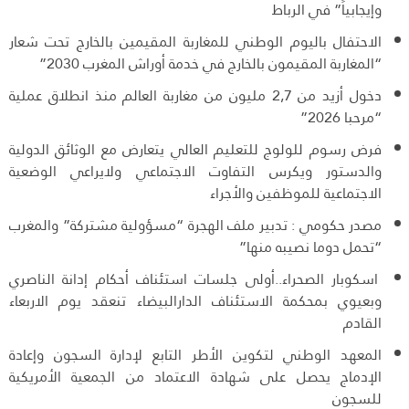
وإيجابياً” في الرباط
الاحتفال باليوم الوطني للمغاربة المقيمين بالخارج تحت شعار
“المغاربة المقيمون بالخارج في خدمة أوراش المغرب 2030”
دخول أزيد من 2,7 مليون من مغاربة العالم منذ انطلاق عملية
“مرحبا 2026”
فرض رسوم للولوج للتعليم العالي يتعارض مع الوثائق الدولية
والدستور ويكرس التفاوت الاجتماعي ولايراعي الوضعية
الاجتماعية للموظفين والأجراء
مصدر حكومي : تدبير ملف الهجرة “مسؤولية مشتركة” والمغرب
“تحمل دوما نصيبه منها”
اسكوبار الصحراء..أولى جلسات استئناف أحكام إدانة الناصري
وبعيوي بمحكمة الاستئناف الدارالبيضاء تنعقد يوم الاربعاء
القادم
المعهد الوطني لتكوين الأطر التابع لإدارة السجون وإعادة
الإدماج يحصل على شهادة الاعتماد من الجمعية الأمريكية
للسجون