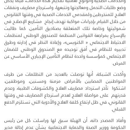
والخدمات الصحية والولوج لعملية تقديم هذه الخدمات، فيما يخص
وضع طلبات التحمل ومعالجتها وتتبعها، واسترجاع مصاريف ونفقات
العلاج للمنخرطين ولمقدمي الخدمات الصحية في وقتها القانوني
من خلال القيام بإجراءات مواكبة تهدف إنجاح مشاريع الإصلاح في
شموليتها وخاصة تلك المتعلقة بصناديق التأمين. كما طالبت
بالإسراع بمراجعة القوانين المنظمة للصندوق الوطني لمنظمات
الاحتياط الاجتماعي « الكنوبس»، وإعادة النظر في إدارته وطرق
تدبيره للنظام في أفق توحيده مع الصندوق الوطني للضمان
الاجتماعي كمؤسسة واحدة لنظام التأمين الإجباري الأساسي عن
المرض.
وأكدت الشبكة، أنها توصلت بالعديد من التظلمات من طرف
المواطنين المصابين بالأمراض مزمنة ومسنين، وموظفين،
اشتكوا تأخر استرداد مصاريف العلاج والكشوفات الطبية، وعدم
قدرتهم على مواصلة العلاج لعدم استرجاع المصاريف في وقتها
القانوني، في ظل ارتفاع كلفة العلاج والأدوية التي تستلزم الدفع
القبلي.
وأفاد المصدر ذاته، أن الهيئة سبق لها وراسلت كل من رئيس
الحكومة ووزير الصحة والحماية الاجتماعية بشأن عدم إحالة مدير