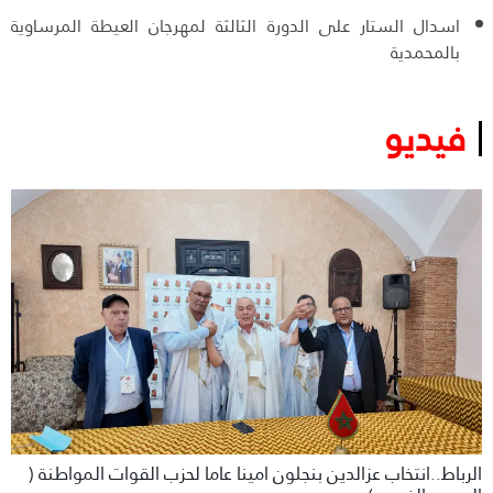
اسدال الستار على الدورة الثالثة لمهرجان العيطة المرساوية
بالمحمدية
فيديو
الرباط..انتخاب عزالدين بنجلون امينا عاما لحزب القوات المواطنة (