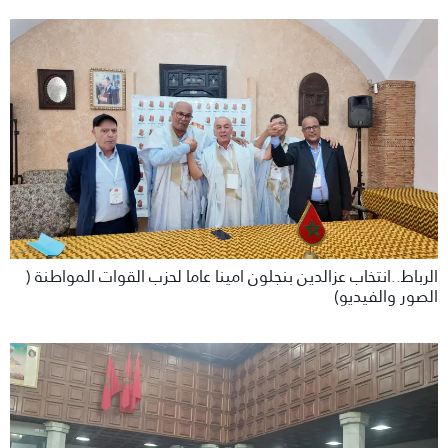
الرباط..انتخاب عزالدين بنجلون امينا عاما لحزب القوات المواطنة (
الصور والفيديو)