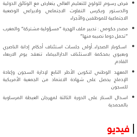
فرض رسوم للولوج للتعليم العالي يتعارض مع الوثائق الدولية
والدستور ويكرس التفاوت الاجتماعي ولايراعي الوضعية
الاجتماعية للموظفين والأجراء
مصدر حكومي : تدبير ملف الهجرة “مسؤولية مشتركة” والمغرب
“تحمل دوما نصيبه منها”
اسكوبار الصحراء..أولى جلسات استئناف أحكام إدانة الناصري
وبعيوي بمحكمة الاستئناف الدارالبيضاء تنعقد يوم الاربعاء
القادم
المعهد الوطني لتكوين الأطر التابع لإدارة السجون وإعادة
الإدماج يحصل على شهادة الاعتماد من الجمعية الأمريكية
للسجون
اسدال الستار على الدورة الثالثة لمهرجان العيطة المرساوية
بالمحمدية
فيديو