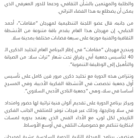
والطلبة والمهتمين بالشأن الثقافي، ودعما للدور المعرفي الذي
يمكن أن يضطلع به هذا الفضاء التراثي.
من جانبه، قال عضو اللجنة التنظيمية لمهرجان “مقامات”، أحمد
الحبابي، إن مهرجان هذا العام يقدم باقة متنوعة من الأنشطة
الثقافية والفنية موزعة على سبعة فضاءات مختلفة بمدينة سلا.
ويندرج مهرجان “مقامات” في إطار البرنامج العام لتخليد الذكرى الـ
40 لتأسيس جمعية أبي رقراق تحت شعار “تراث سلا: من الصيانة
والتأهيل إلى الوظيفة التنموية”.
وتتزامن هذه الدورة مع تخليد ذكرى مرور قرن كامل على تأسيس
أول جمعية تخصصت في الأنشطة الفكرية الأدبية، وفي المسرح
أساسا في سلا، وهي “جمعية النادي الأدبي السلاوي”.
ويركز برنامج الدورة على تقديم ألوان فنية تراثية لها حضور وامتداد
في سلا وخارجها، وذلك عبر فرجات توفر للمتلقي الجانب الفكري
التاريخي لكل لون، مع الأداء الفني الذي يعتمد بدوره لمسات
ابتكارية تتناغم مع خصوصيات التلقي في أوسع الأوساط.
ويتضمن برنامج المرحلة الثانية للدورة السادسة عشرة لمهرجان