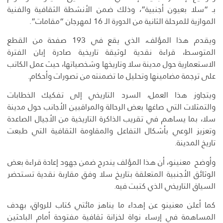
بـ “سلا بعيون أجنبية”، وذلك ضمن الأنشطة الثقافية والفنية
الموازية للمرحلة الثانية من الدورة الـ 16 لمهرجان “مقامات”.
ويقدم هذا المؤلف، الذي يقع في 193 صفحة من القطع
المتوسط، قراءة نقدية لوثيقة تاريخية صادرة إبان الفترة
الاستعمارية حول مدينة سلا وتاريخها وشخصياتها، حيث عمل الكاتب
على ترجمة مضامينها وتحليل ما تضمنته من تصورات وأحكام.
ويتجاوز هذا العمل، السرد التاريخي إلى تفكيك الخطابات
والتمثلات التي صاغها بعض الرحالة والمراقبين الأجانب حول مدينة
سلا، بما يساهم في تقريب الذاكرة التاريخية من الأجيال الصاعدة
وتعزيز الوعي بأشكال التفاعل والمقاومة الثقافية التي طبعت
تاريخ المدينة.
وأوضح معنينو، أن هذا المؤلف يندرج ضمن جهود إعادة قراءة بعض
الوثائق الأجنبية المتعلقة بتاريخ سلا وفق مقاربة نقدية تستحضر
السياق التاريخي الذي كتبت فيه.
كما أعلن معنينو عن إهداء ما يناهز مائتي كتاب للرواق، بهدف
المساهمة في إرساء نواة لخزانة ثقافية مفتوحة أمام الباحثين