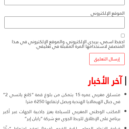
الموقع الإلكتروني
احفظ اسمي، بريدي الإلكتروني، والموقع الإلكتروني في هذا
المتصفح لاستخدامها المرة المقبلة في تعليقي.
آخر الأخبار
متسلق مغربي عمره 15 يتمكن من بلوغ قمة “كانغ ياتسي 2”
في جبال الهيمالايا الهندية ويصل ارتفاعها 6250 مترا
المكتب الوطني المغربي للسياحة يعزز جاذبية الجهات عبر أكبر
برنامج على الإطلاق للربط الجوي مع شركة “رايان إير”
قيادة الاتحاد الدولي لكرة القدم (فيفا) تعقد اجتماعا “بنّاءً