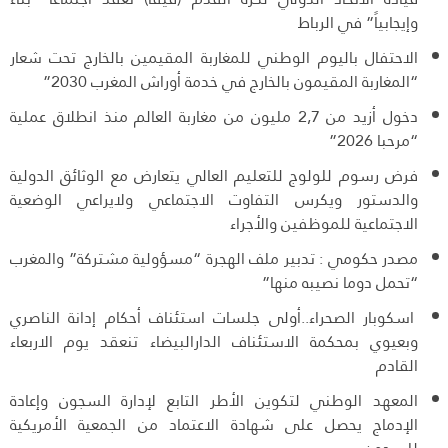
وإيجابياً” في الرباط
الاحتفال باليوم الوطني للمغاربة المقيمين بالخارج تحت شعار
“المغاربة المقيمون بالخارج في خدمة أوراش المغرب 2030”
دخول أزيد من 2,7 مليون من مغاربة العالم منذ انطلاق عملية
“مرحبا 2026”
فرض رسوم للولوج للتعليم العالي يتعارض مع الوثائق الدولية
والدستور ويكرس التفاوت الاجتماعي ولايراعي الوضعية
الاجتماعية للموظفين والأجراء
مصدر حكومي : تدبير ملف الهجرة “مسؤولية مشتركة” والمغرب
“تحمل دوما نصيبه منها”
اسكوبار الصحراء..أولى جلسات استئناف أحكام إدانة الناصري
وبعيوي بمحكمة الاستئناف الدارالبيضاء تنعقد يوم الاربعاء
القادم
المعهد الوطني لتكوين الأطر التابع لإدارة السجون وإعادة
الإدماج يحصل على شهادة الاعتماد من الجمعية الأمريكية