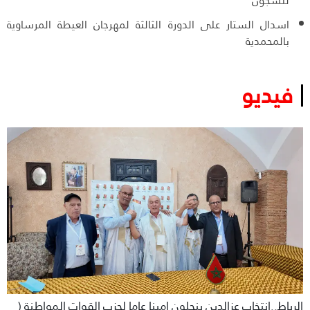
للسجون
اسدال الستار على الدورة الثالثة لمهرجان العيطة المرساوية
بالمحمدية
فيديو
الرباط..انتخاب عزالدين بنجلون امينا عاما لحزب القوات المواطنة (