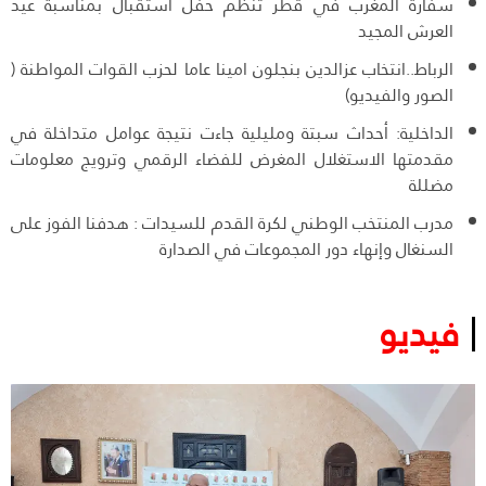
سفارة المغرب في قطر تنظم حفل استقبال بمناسبة عيد
العرش المجيد
الرباط..انتخاب عزالدين بنجلون امينا عاما لحزب القوات المواطنة (
الصور والفيديو)
الداخلية: أحداث سبتة ومليلية جاءت نتيجة عوامل متداخلة في
مقدمتها الاستغلال المغرض للفضاء الرقمي وترويج معلومات
مضللة
مدرب المنتخب الوطني لكرة القدم للسيدات : هدفنا الفوز على
السنغال وإنهاء دور المجموعات في الصدارة
فيديو