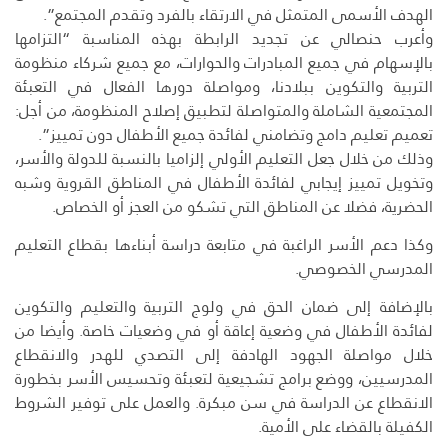
الهدف الأسمى المتمثل في الارتقاء بالفرد وتقدم المجتمع”.
وأعرب حنصالي عن تجديد الرابطة بهذه المناسبة “التزامها
بالإسهام في جميع المبادرات والحوارات، مع جميع شركاء منظومة
التربية والتكوين ببلادنا، ومواصلة دورها الفعال في التعبئة
المجتمعية الشاملة والمتواصلة لتطبيق إصلاح المنظومة، من أجل:
تعميم تعليم دامج وتضامني لفائدة جميع الأطفال دون تمييز”.
وذلك من خلال جعل التعليم الأولي إلزاميا بالنسبة للدولة والأسر،
وتخويل تمييز إيجابي لفائدة الأطفال في المناطق القروية وشبه
الحضرية، فضلا عن المناطق التي تشكو من العجز أو الخصاص.
وكذا دعم الأسر الراغبة في متابعة دراسة أبناءها بقطاع التعليم
المدرسي الخصوصي.
بالإضافة إلى ضمان الحق في ولوج التربية والتعليم والتكوين
لفائدة الأطفال في وضعية إعاقة أو في وضعيات خاصة. وأيضا من
خلال مواصلة الجهود الهادفة إلى التصدي للهدر والانقطاع
المدرسيين، ووضع برامج تشجيعية لتعبئة وتحسيس الأسر بخطورة
الانقطاع عن الدراسة في سن مبكرة. والعمل على توفير الشروط
الكفيلة بالقضاء على الأمية.