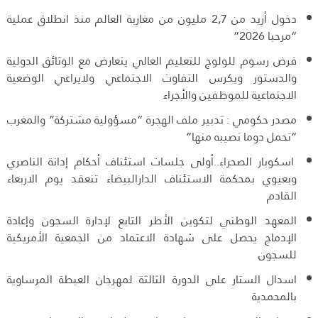
دخول أزيد من 2,7 مليون من مغاربة العالم منذ انطلاق عملية
“مرحبا 2026”
فرض رسوم للولوج للتعليم العالي يتعارض مع الوثائق الدولية
والدستور ويكرس التفاوت الاجتماعي ولايراعي الوضعية
الاجتماعية للموظفين والأجراء
مصدر حكومي : تدبير ملف الهجرة “مسؤولية مشتركة” والمغرب
“تحمل دوما نصيبه منها”
اسكوبار الصحراء..أولى جلسات استئناف أحكام إدانة الناصري
وبعيوي بمحكمة الاستئناف الدارالبيضاء تنعقد يوم الاربعاء
القادم
المعهد الوطني لتكوين الأطر التابع لإدارة السجون وإعادة
الإدماج يحصل على شهادة الاعتماد من الجمعية الأمريكية
للسجون
اسدال الستار على الدورة الثالثة لمهرجان العيطة المرساوية
بالمحمدية