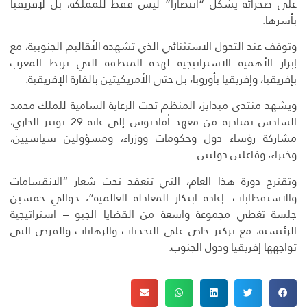
على صحرائه يشكل “انتصارا” ليس فقط للمملكة، بل لإفريقيا
بأسرها.
وتوقف عند التحول الاستثنائي الذي تشهده الأقاليم الجنوبية، مع
إبراز الأهمية الاستراتيجية لهذه المنطقة التي تربط المغرب
بإفريقيا، وإفريقيا بأوروبا، بل حتى الأمريكيتين بالقارة الإفريقية.
ويشهد منتدى ميدايز، المنظم تحت الرعاية السامية للملك محمد
السادس بمبادرة من معهد أماديوس إلى غاية 29 نونبر الجاري،
مشاركة رؤساء دول وحكومات ووزراء، ومسؤولين سياسيين،
وخبراء، وفاعلين دوليين.
وتقترح دورة هذا العام، التي تنعقد تحت شعار “الانقسامات
والاستقطابات: إعادة ابتكار المعادلة العالمية”، حوالي خمسين
جلسة تغطي مجموعة واسعة من القضايا الجيو – استراتيجية
الرئيسية، مع تركيز خاص على التحديات والرهانات والفرص التي
تواجهها إفريقيا ودول الجنوب.