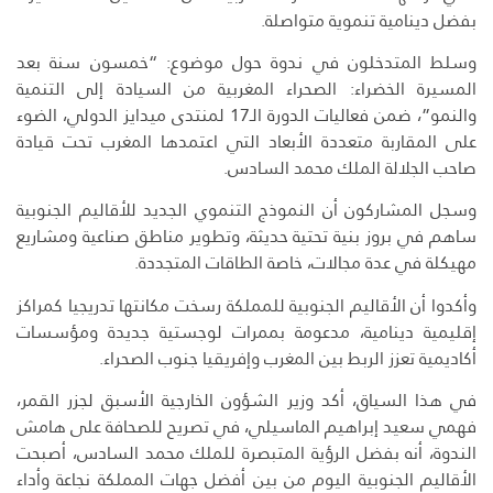
بفضل دينامية تنموية متواصلة.
وسلط المتدخلون في ندوة حول موضوع: “خمسون سنة بعد
المسيرة الخضراء: الصحراء المغربية من السيادة إلى التنمية
والنمو”، ضمن فعاليات الدورة الـ17 لمنتدى ميدايز الدولي، الضوء
على المقاربة متعددة الأبعاد التي اعتمدها المغرب تحت قيادة
صاحب الجلالة الملك محمد السادس.
وسجل المشاركون أن النموذج التنموي الجديد للأقاليم الجنوبية
ساهم في بروز بنية تحتية حديثة، وتطوير مناطق صناعية ومشاريع
مهيكلة في عدة مجالات، خاصة الطاقات المتجددة.
وأكدوا أن الأقاليم الجنوبية للمملكة رسخت مكانتها تدريجيا كمراكز
إقليمية دينامية، مدعومة بممرات لوجستية جديدة ومؤسسات
أكاديمية تعزز الربط بين المغرب وإفريقيا جنوب الصحراء.
في هذا السياق، أكد وزير الشؤون الخارجية الأسبق لجزر القمر،
فهمي سعيد إبراهيم الماسيلي، في تصريح للصحافة على هامش
الندوة، أنه بفضل الرؤية المتبصرة للملك محمد السادس، أصبحت
الأقاليم الجنوبية اليوم من بين أفضل جهات المملكة نجاعة وأداء