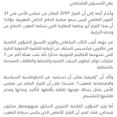
على المستوى الاقتصادي.
وأشار أيضا إلى أن القرار 2797 الصادر عن مجلس الأمن في 31
أكتوبر الماضي كرس سمو مبادرة الحكم الذاتي المغربية، مؤكدا
أن هذا القرار أبرز وجاهة المقاربة التي يتبناها المغرب للدفاع عن
وحدته الترابية.
من جهته، أعرب النائب البرلماني والوزير الأسبق للشؤون الخارجية
في مالاوي، فرانسيس كسايلا، عن ارتياحه للطفرة التنموية البارزة
التي تشهدها الأقاليم الجنوبية، مذكّرا بأنه تمت تعبئة أكثر من 7
مليارات دولار لتطوير البنيات التحتية والصناعة والطاقات المتجددة
بالمنطقة.
وأكد أن “إفريقيا يمكن أن تستفيد من الدبلوماسية السياسية
والاقتصادية للمغرب”، مشددا على أن القرار الصادر عن مجلس
الأمن يمثل رسالة موجهة للقارة بأكملها لتأكيد وحدتها وعدم
قابليتها للتقسيم.
أما وزير الشؤون الخارجية الليبيري السابق، غبيهزوهنغار ميلتون
فيندلي، فقد اعتبر أن القرار الأممي الذي يكرس سيادة المغرب