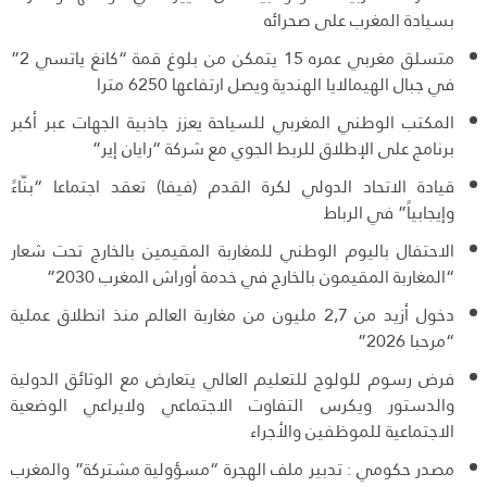
بسيادة المغرب على صحرائه
متسلق مغربي عمره 15 يتمكن من بلوغ قمة “كانغ ياتسي 2”
في جبال الهيمالايا الهندية ويصل ارتفاعها 6250 مترا
المكتب الوطني المغربي للسياحة يعزز جاذبية الجهات عبر أكبر
برنامج على الإطلاق للربط الجوي مع شركة “رايان إير”
قيادة الاتحاد الدولي لكرة القدم (فيفا) تعقد اجتماعا “بنّاءً
وإيجابياً” في الرباط
الاحتفال باليوم الوطني للمغاربة المقيمين بالخارج تحت شعار
“المغاربة المقيمون بالخارج في خدمة أوراش المغرب 2030”
دخول أزيد من 2,7 مليون من مغاربة العالم منذ انطلاق عملية
“مرحبا 2026”
فرض رسوم للولوج للتعليم العالي يتعارض مع الوثائق الدولية
والدستور ويكرس التفاوت الاجتماعي ولايراعي الوضعية
الاجتماعية للموظفين والأجراء
مصدر حكومي : تدبير ملف الهجرة “مسؤولية مشتركة” والمغرب