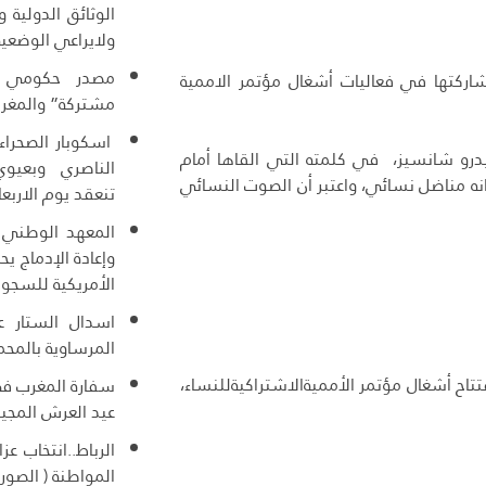
الوثائق الدولية
ولايراعي الوضعية
مصدر حكومي :
 مشاركتها في فعاليات أشغال مؤتمر الاممية
مشتركة” والمغرب
اسكوبار الصحراء
درو شانسيز، في كلمته التي القاها أمام
الناصري وبعيوي
انه مناضل نسائي، واعتبر أن الصوت النسائي
تنعقد يوم الاربعا
المعهد الوطني ل
وإعادة الإدماج ي
الأمريكية للسجو
اسدال الستار عل
المرساوية بالمحم
اح أشغال مؤتمر الأمميةالاشتراكيةللنساء،
سفارة المغرب ف
عيد العرش المجي
الرباط..انتخاب عز
المواطنة ( الصور 