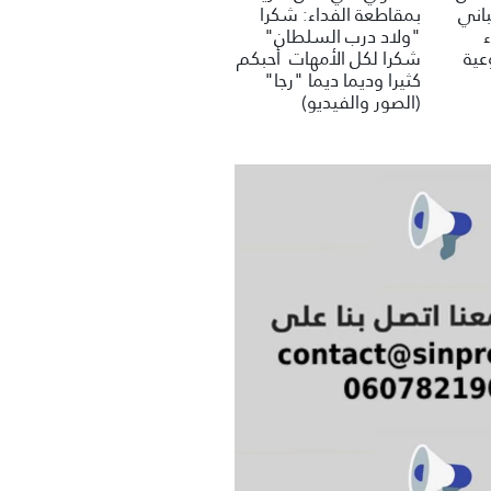
باني
بمقاطعة الفداء: شكرا
"ولاد درب السلطان"
عية
شكرا لكل الأمهات أحبكم
كثيرا وديما ديما "رجا"
(الصور والفيديو)