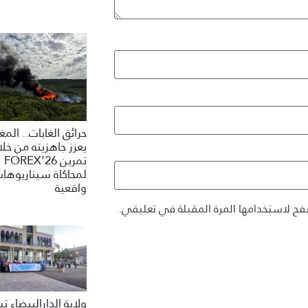
حرائق الغابات.. الم
يعزز جاهزيته من خلا
تمرين FOREX’26
لمحاكاة سيناريوها
واقعية
فح لاستخدامها المرة المقبلة في تعليقي.
ولاية الدارالبيضاء 