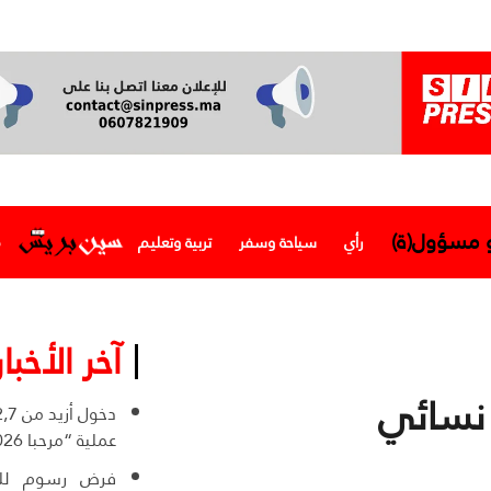
و مسؤول(ة)
رأي
سياحة وسفر
تربية وتعليم
م
آخر الأخبار
 نسائي
عملية “مرحبا 2026”
فرض رسوم للول