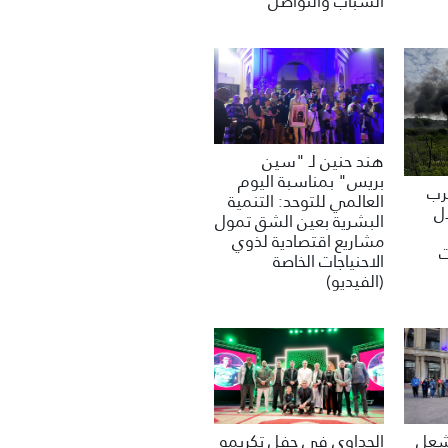
الشباب والتواصل
هند حنين لـ "سين
بريس" بمناسبة اليوم
غرب
العالمي للتوحد: التنمية
ل
البشرية بعين الشق تمول
مشاريع اقتصادية لذوي
ت
الاحنياجات الخاصة
(الفيديو)
تشعل
الحداوي في حفل تكريمه