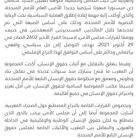
والعربية من حيث التكامل والتنمية، منوهة بتعيين السيد ستافان
دي ميستورا مبعوثا شخصيا جديدا للأمين العام للأمم المتحدة،
والذي أوكلت إليه مهمة إعادة إطلاق العملية السياسية، تحت الرعاية
الحصرية للأمم المتحدة، وذلك على أساس الصيغة التي تم
تحديدها خلال المائدتين المستديرتين المنعقدتين في جنيف،
ووفقا لقرارات مجلس الأمن، لاسيما القرار الأخير 2602 الصادر في
29 أكتوبر 2021، بهدف التوصل إلى حل سياسي، واقعي،
براغماتي ودائم على أساس التوافق لهذا النزاع الإقليمي.
وفيما يتعلق بالتفاعل مع آليات حقوق الإنسان، أكدت المجموعة
أن المغرب ما فتئ يشارك منذ سنوات عديدة في تفاعل بناء
وطوعي ومعمق مع منظومة حقوق الإنسان التابعة للأمم المتحدة،
لاسيما مكتب المفوضية السامية لحقوق الإنسان، من أجل تعزيز
واحترام حقوق الإنسان في جميع أقاليمه.
وبخصوص القرارات الخاصة بالنزاع المصطنع حول الصحراء المغربية،
أشارت المجموعة أيضا إلى أن مجلس الأمن يرحب بالدور الذي
تضطلع به لجان حقوق الإنسان الوطنية والإقليمية في الداخلة
والعيون، والتفاعل بين المغرب والآليات الخاصة لمجلس حقوق
الإنسان التابع للأمم المتحدة.