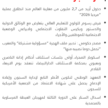
دخول أزيد من 2,7 مليون من مغاربة العالم منذ انطلاق عملية
“مرحبا 2026”
فرض رسوم للولوج للتعليم العالي يتعارض مع الوثائق الدولية
والدستور ويكرس التفاوت الاجتماعي ولايراعي الوضعية
الاجتماعية للموظفين والأجراء
مصدر حكومي : تدبير ملف الهجرة “مسؤولية مشتركة” والمغرب
“تحمل دوما نصيبه منها”
اسكوبار الصحراء..أولى جلسات استئناف أحكام إدانة الناصري
وبعيوي بمحكمة الاستئناف الدارالبيضاء تنعقد يوم الاربعاء
القادم
المعهد الوطني لتكوين الأطر التابع لإدارة السجون وإعادة
الإدماج يحصل على شهادة الاعتماد من الجمعية الأمريكية
للسجون
اسدال الستار على الدورة الثالثة لمهرجان العيطة المرساوية
بالمحمدية