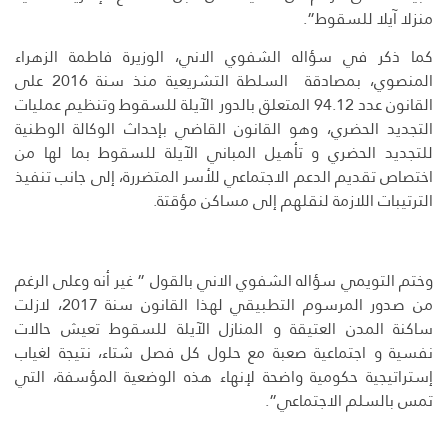
منزلا آيلا للسقوط”.
كما ذكر في سؤاله الشفوي الاني، الوزيرة فاطمة الزهراء
المنصوي، بمصادقة السلطة التشريعية منذ سنة 2016 على
القانون عدد 94.12 المتعلق بالدور الآيلة للسقوط وتنظيم عمليات
التجديد الحضري، وهو القانون القاضي بإحداث الوكالة الوطنية
للتجديد الحضري و تأهيل المباني الآيلة للسقوط بما لها من
اختصاص تقديم الدعم الاجتماعي للأسر المتضررة، إلى جانب تنفيذ
الترتيبات اللازمة لنقلهم إلى مساكن مؤقتة.
وختم التويمي سؤاله الشفوي الاني بالقول ” غير أنه وعلى الرغم
من صدور المرسوم التطبيقي لهذا القانون سنة 2017، لازلت
ساكنة المدن العتيقة و المنازل الآيلة للسقوط تعيش حالات
نفسية و اجتماعية صعبة مع حلول كل فصل شتاء، نتيجة لغياب
إستراتيجية حكومية واضحة لإنهاء هذه الوضعية المؤسفة، التي
تمس بالسلم الاجتماعي”.