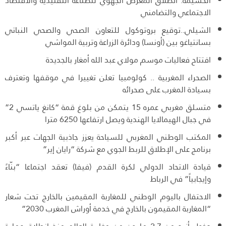
الحسيمة: انطلاق المعرض الجهوي للصناعة التقليدية والاقتصاد
الاجتماعي والتضامني
الشيلي..توقيع بروتوكول للتعاون الصحي والصحي النباتي
بسانتياغو بين (أونسا) ودائرة الزراعة وتربية المواشي
افتتاح فعاليات موسم مولاي عبد الله أمغار بالجديدة
الصحراء المغربية .. كولومبيا تعلن تغييرا في موقفها وتعترف
بسيادة المغرب على صحرائه
متسلق مغربي عمره 15 يتمكن من بلوغ قمة “كانغ ياتسي 2”
في جبال الهيمالايا الهندية ويصل ارتفاعها 6250 مترا
المكتب الوطني المغربي للسياحة يعزز جاذبية الجهات عبر أكبر
برنامج على الإطلاق للربط الجوي مع شركة “رايان إير”
قيادة الاتحاد الدولي لكرة القدم (فيفا) تعقد اجتماعا “بنّاءً
وإيجابياً” في الرباط
الاحتفال باليوم الوطني للمغاربة المقيمين بالخارج تحت شعار
“المغاربة المقيمون بالخارج في خدمة أوراش المغرب 2030”