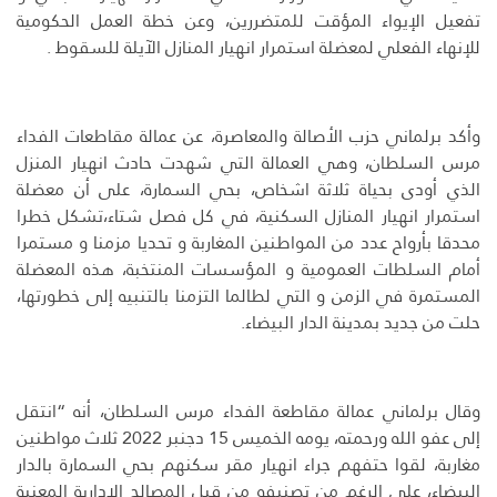
تفعيل الإيواء المؤقت للمتضررين، وعن خطة العمل الحكومية
للإنهاء الفعلي لمعضلة استمرار انهيار المنازل الآيلة للسقوط .
وأكد برلماني حزب الأصالة والمعاصرة، عن عمالة مقاطعات الفداء
مرس السلطان، وهي العمالة التي شهدت حادث انهيار المنزل
الذي أودى بحياة ثلاثة اشخاص، بحي السمارة، على أن معضلة
استمرار انهيار المنازل السكنية، في كل فصل شتاء،تشكل خطرا
محدقا بأرواح عدد من المواطنين المغاربة و تحديا مزمنا و مستمرا
أمام السلطات العمومية و المؤسسات المنتخبة، هذه المعضلة
المستمرة في الزمن و التي لطالما التزمنا بالتنبيه إلى خطورتها،
حلت من جديد بمدينة الدار البيضاء.
وقال برلماني عمالة مقاطعة الفداء مرس السلطان، أنه “انتقل
إلى عفو الله ورحمته، يومه الخميس 15 دجنبر 2022 ثلاث مواطنين
مغاربة، لقوا حتفهم جراء انهيار مقر سكنهم بحي السمارة بالدار
البيضاء، على الرغم من تصنيفه من قبل المصالح الإدارية المعنية