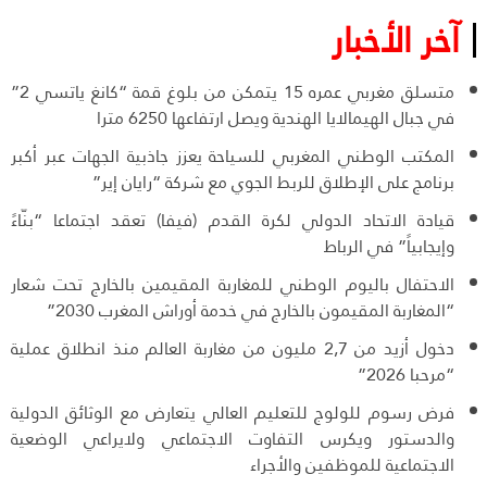
آخر الأخبار
متسلق مغربي عمره 15 يتمكن من بلوغ قمة “كانغ ياتسي 2”
في جبال الهيمالايا الهندية ويصل ارتفاعها 6250 مترا
المكتب الوطني المغربي للسياحة يعزز جاذبية الجهات عبر أكبر
برنامج على الإطلاق للربط الجوي مع شركة “رايان إير”
قيادة الاتحاد الدولي لكرة القدم (فيفا) تعقد اجتماعا “بنّاءً
وإيجابياً” في الرباط
الاحتفال باليوم الوطني للمغاربة المقيمين بالخارج تحت شعار
“المغاربة المقيمون بالخارج في خدمة أوراش المغرب 2030”
دخول أزيد من 2,7 مليون من مغاربة العالم منذ انطلاق عملية
“مرحبا 2026”
فرض رسوم للولوج للتعليم العالي يتعارض مع الوثائق الدولية
والدستور ويكرس التفاوت الاجتماعي ولايراعي الوضعية
الاجتماعية للموظفين والأجراء