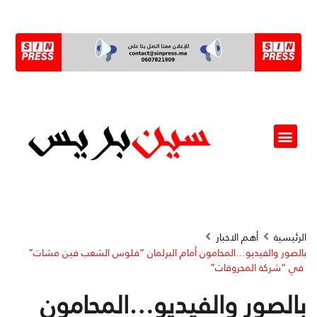
ألو مسؤول(ة)
الرئيسية
أهم الاخبار
بالصور والفيديو…المحامون أمام البرلمان “فلوس الشعب فين مشات”
في “شركة المحروقات”
بالصور والفيديو…المحامون