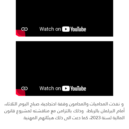
و نفذت المحاميات والمحامون وقفة احتجاجية، صباح اليوم الثلاثاء،
أمام البرلمان بالرباط، وذلك بالتزامن مع مناقشته لمشروع قانون
المالية لسنة 2023، كما دعت الى ذلك هيئاتهم المهنية.