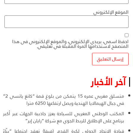
الموقع الإلكتروني
احفظ اسمي، بريدي الإلكتروني، والموقع الإلكتروني في هذا
المتصفح لاستخدامها المرة المقبلة في تعليقي.
آخر الأخبار
متسلق مغربي عمره 15 يتمكن من بلوغ قمة “كانغ ياتسي 2”
في جبال الهيمالايا الهندية ويصل ارتفاعها 6250 مترا
المكتب الوطني المغربي للسياحة يعزز جاذبية الجهات عبر أكبر
برنامج على الإطلاق للربط الجوي مع شركة “رايان إير”
قيادة الاتحاد الدولي لكرة القدم (فيفا) تعقد اجتماعا “بنّاءً