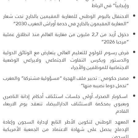
وإيجابياً” في الرباط
الاحتفال باليوم الوطني للمغاربة المقيمين بالخارج تحت شعار
“المغاربة المقيمون بالخارج في خدمة أوراش المغرب 2030”
دخول أزيد من 2,7 مليون من مغاربة العالم منذ انطلاق عملية
“مرحبا 2026”
فرض رسوم للولوج للتعليم العالي يتعارض مع الوثائق الدولية
والدستور ويكرس التفاوت الاجتماعي ولايراعي الوضعية
الاجتماعية للموظفين والأجراء
مصدر حكومي : تدبير ملف الهجرة “مسؤولية مشتركة” والمغرب
“تحمل دوما نصيبه منها”
اسكوبار الصحراء..أولى جلسات استئناف أحكام إدانة الناصري
وبعيوي بمحكمة الاستئناف الدارالبيضاء تنعقد يوم الاربعاء
القادم
المعهد الوطني لتكوين الأطر التابع لإدارة السجون وإعادة
الإدماج يحصل على شهادة الاعتماد من الجمعية الأمريكية
للسجون