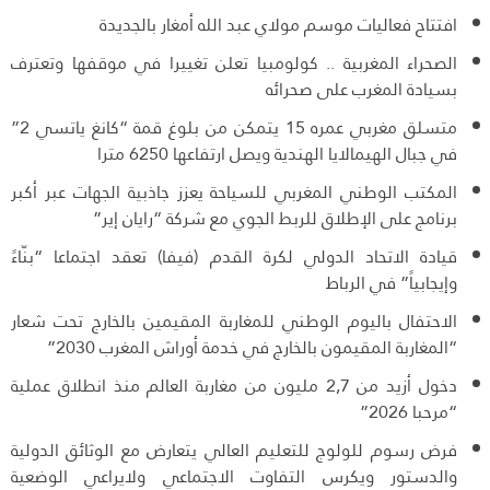
افتتاح فعاليات موسم مولاي عبد الله أمغار بالجديدة
الصحراء المغربية .. كولومبيا تعلن تغييرا في موقفها وتعترف
بسيادة المغرب على صحرائه
متسلق مغربي عمره 15 يتمكن من بلوغ قمة “كانغ ياتسي 2”
في جبال الهيمالايا الهندية ويصل ارتفاعها 6250 مترا
المكتب الوطني المغربي للسياحة يعزز جاذبية الجهات عبر أكبر
برنامج على الإطلاق للربط الجوي مع شركة “رايان إير”
قيادة الاتحاد الدولي لكرة القدم (فيفا) تعقد اجتماعا “بنّاءً
وإيجابياً” في الرباط
الاحتفال باليوم الوطني للمغاربة المقيمين بالخارج تحت شعار
“المغاربة المقيمون بالخارج في خدمة أوراش المغرب 2030”
دخول أزيد من 2,7 مليون من مغاربة العالم منذ انطلاق عملية
“مرحبا 2026”
فرض رسوم للولوج للتعليم العالي يتعارض مع الوثائق الدولية
والدستور ويكرس التفاوت الاجتماعي ولايراعي الوضعية