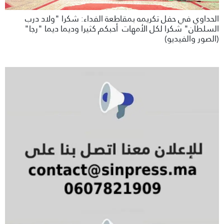
الحداوي في حفل تكريمه بمقاطعة الفداء: شكرا "ولاد درب
السلطان" شكرا لكل الأمهات أحبكم كثيرا وديما ديما "رجا"
(الصور والفيديو)