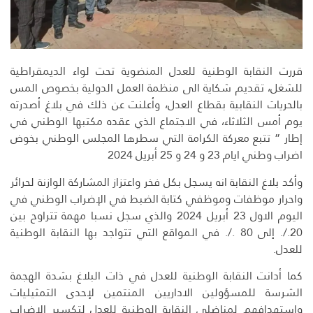
قررت النقابة الوطنية للعدل المنضوية تحت لواء الديمقراطية
للشغل، تقديم شكاية الى منظمة العمل الدولية بخصوص المس
بالحريات النقابية بقطاع العدل، وأعلنت عن ذلك في بلاغ أصدرته
يوم أمس الثلاثاء، في الاجتماع الذي عقده مكتبها الوطني في
إطار ” تتبع معركة الكرامة التي سطرها المجلس الوطني بخوض
اضراب وطني ايام 23 و 24 و 25 أبريل 2024
وأكد بلاغ النقابة انه يسجل بكل فخر واعتزاز المشاركة الوازنة لحرائر
واحرار موظفات وموظفي كتابة الضبط في الإضراب الوطني في
اليوم الاول 23 أبريل 2024 والذي سجل نسبا مهمة تتراوح بين
20./. إلى 80 ./. في المواقع التي تتواجد بها النقابة الوطنية
للعدل.
كما أدانت النقابة الوطنية للعدل في ذات البلاغ بشدة الهجمة
الشرسة للمسؤولين الاداريين المنتمين لإحدى التمثيليات
واستهدافهم لمناضلي النقابة الوطنية للعدل لتكسير الاضراب