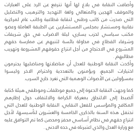
وأصافت النقابة في بلاغ لها أنها تترفع عن الرد على العبارات
والموقف الهجين والمتعالي ولغة التهديد والترهيب والتضليل
التي صدرت من كاتب وطني لنقابة قطاعية وكاتب عام لمركزية
نقابية ومستشار بمجلس المستشارين عن الطبقة العاملة وعضو
مكتب سياسي لحزب يساري، ليلة الاضراب في حق شريفات
وشرفاء القطاع في محاولة بائسة لثنيهم عن ممارسة حقهم
المشروع في الاحتجاج من أجل انتزاع حقوقهم المشروعة وتهريب
مطالبهم .
وأكدت النقابة الوطنية للعدل أن مناضلاتها ومناضليها يحترمون
اختيارات الجميع، ويؤمنون بالتعددية واحترام الاخر وليسوا
بمسؤولين عن الأصوات الوهمية التي تغرد خارج السرب.
كما وجهت النقابة الدعوة إلى جميع موظفات وموظفي هيئة كتابة
آلضبط إلى الالتحاق بمعركة الكرامة والالتفاف حول إطارهم
المكافح والمؤسس للفعل النقابي، النقابة الوطنية للعدل التي
تحتفل هذه السنة بالذكرى الخامسة والعشرون لتأسيسها، لأجل
انتزاع حقهم في نظام أساسي محفز ومحصن كما تم التوافق عليه
مع وزارة العدل والذي اعتبرناه في حده الادنى .