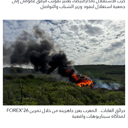
حزب الاستقلال بالدارالبيضاء يعتبر تفويت مرفق عمومي إلى
جمعية استغلال لنفود وزير الشباب والتواصل
حرائق الغابات.. المغرب يعزز جاهزيته من خلال تمرين FOREX’26
لمحاكاة سيناريوهات واقعية