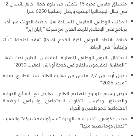
متسلق مغربي عمره 15 يتمكن من بلوغ قمة “كانغ ياتسي 2”
في جبال الهيمالايا الهندية ويصل ارتفاعها 6250 مترا
المكتب الوطني المغربي للسياحة يعزز جاذبية الجهات عبر أكبر
برنامج على الإطلاق للربط الجوي مع شركة “رايان إير”
قيادة الاتحاد الدولي لكرة القدم (فيفا) تعقد اجتماعا “بنّاءً
وإيجابياً” في الرباط
الاحتفال باليوم الوطني للمغاربة المقيمين بالخارج تحت شعار
“المغاربة المقيمون بالخارج في خدمة أوراش المغرب 2030”
دخول أزيد من 2,7 مليون من مغاربة العالم منذ انطلاق عملية
“مرحبا 2026”
فرض رسوم للولوج للتعليم العالي يتعارض مع الوثائق الدولية
والدستور ويكرس التفاوت الاجتماعي ولايراعي الوضعية
الاجتماعية للموظفين والأجراء
مصدر حكومي : تدبير ملف الهجرة “مسؤولية مشتركة” والمغرب
“تحمل دوما نصيبه منها”