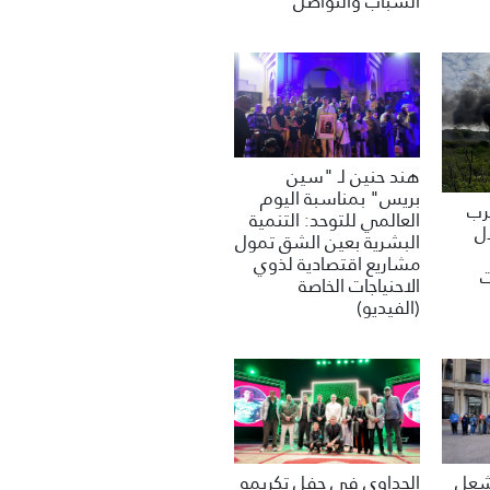
الشباب والتواصل
هند حنين لـ "سين
بريس" بمناسبة اليوم
غرب
العالمي للتوحد: التنمية
ل
البشرية بعين الشق تمول
مشاريع اقتصادية لذوي
ت
الاحنياجات الخاصة
(الفيديو)
تشعل
الحداوي في حفل تكريمه