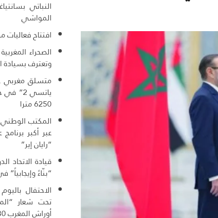
النباتي بسانتياغ
المواشي
افتتاح فعاليات م
الصحراء المغربية
وتعترف بسيادة ا
ياتسي 2” 
6250 مترا
المكتب الوطني ا
عبر أكبر برنامج
“رايان إير”
قيادة الاتحاد ال
“بنّاءً وإيجابياً” ف
الاحتفال باليوم
تحت شعار “المغ
أوراش المغرب 2030”