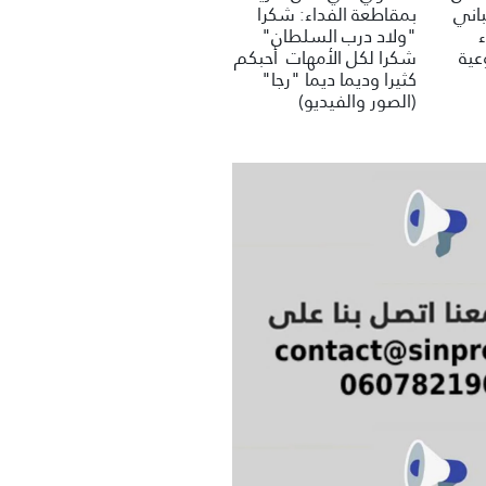
باني
بمقاطعة الفداء: شكرا
"ولاد درب السلطان"
عية
شكرا لكل الأمهات أحبكم
كثيرا وديما ديما "رجا"
(الصور والفيديو)