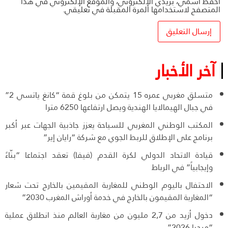
احفظ اسمي، بريدي الإلكتروني، والموقع الإلكتروني في هذا
المتصفح لاستخدامها المرة المقبلة في تعليقي.
آخر الأخبار
متسلق مغربي عمره 15 يتمكن من بلوغ قمة “كانغ ياتسي 2”
في جبال الهيمالايا الهندية ويصل ارتفاعها 6250 مترا
المكتب الوطني المغربي للسياحة يعزز جاذبية الجهات عبر أكبر
برنامج على الإطلاق للربط الجوي مع شركة “رايان إير”
قيادة الاتحاد الدولي لكرة القدم (فيفا) تعقد اجتماعا “بنّاءً
وإيجابياً” في الرباط
الاحتفال باليوم الوطني للمغاربة المقيمين بالخارج تحت شعار
“المغاربة المقيمون بالخارج في خدمة أوراش المغرب 2030”
دخول أزيد من 2,7 مليون من مغاربة العالم منذ انطلاق عملية
“مرحبا 2026”