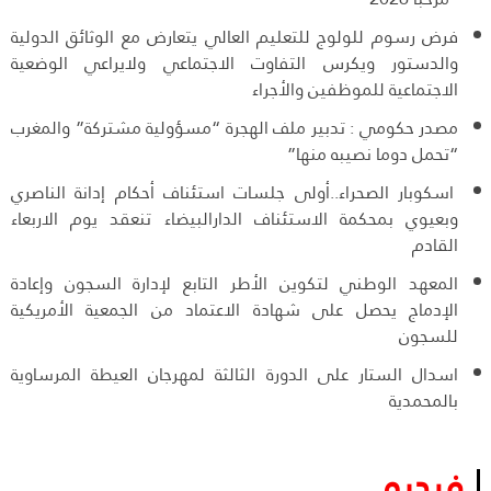
فرض رسوم للولوج للتعليم العالي يتعارض مع الوثائق الدولية
والدستور ويكرس التفاوت الاجتماعي ولايراعي الوضعية
الاجتماعية للموظفين والأجراء
مصدر حكومي : تدبير ملف الهجرة “مسؤولية مشتركة” والمغرب
“تحمل دوما نصيبه منها”
اسكوبار الصحراء..أولى جلسات استئناف أحكام إدانة الناصري
وبعيوي بمحكمة الاستئناف الدارالبيضاء تنعقد يوم الاربعاء
القادم
المعهد الوطني لتكوين الأطر التابع لإدارة السجون وإعادة
الإدماج يحصل على شهادة الاعتماد من الجمعية الأمريكية
للسجون
اسدال الستار على الدورة الثالثة لمهرجان العيطة المرساوية
بالمحمدية
فيديو