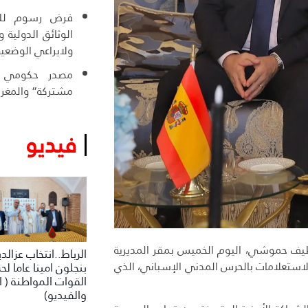
فرض رسوم للول
الوثائق الدولية
ولايراعي الوضعية
مصدر حكومي :
مشتركة” والمغرب
فيديو
لطيف حموشي، اليوم الخميس بمقر المديرية
الرباط..انتخاب عزالد
 الاستعلامات بالحرس المدني الإسباني، الذي
بنجلون امينا عاما لح
القوات المواطنة ( ا
والفيديو)