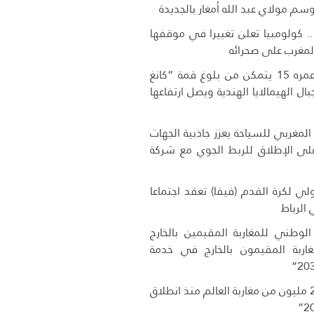
وسم مولاي عبد الله أمغار بالجديدة
 .. كولومبيا تعلن تغييرا في موقفها
لمغرب على صحرائه
متسلق مغربي عمره 15 يتمكن من بلوغ قمة “كانغ
في جبال الهيمالايا الهندية ويصل ارتفاعها
لمغربي للسياحة يعزز جاذبية الجهات
 على الإطلاق للربط الجوي مع شركة
دولي لكرة القدم (فيفا) تعقد اجتماعا
ي الرباط
 الوطني للمغاربة المقيمين بالخارج
اربة المقيمون بالخارج في خدمة
دخول أزيد من 2,7 مليون من مغاربة العالم منذ انطلاق