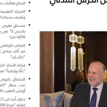
افتتاح فعاليات م
الصحراء المغربية
وتعترف بسيادة ا
ياتسي 2” 
6250 مترا
المكتب الوطني ا
عبر أكبر برنامج
“رايان إير”
قيادة الاتحاد ال
“بنّاءً وإيجابياً” ف
الاحتفال باليوم
تحت شعار “المغ
أوراش المغرب 2030”
عملية “مرحبا 2026”