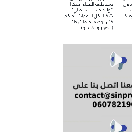
باني
بمقاطعة الفداء: شكرا
"ولاد درب السلطان"
عية
شكرا لكل الأمهات أحبكم
كثيرا وديما ديما "رجا"
(الصور والفيديو)