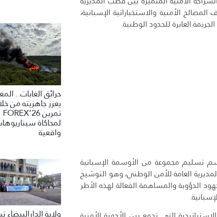
شراكة الأمنية المتميزة بين قطب المديرية
المصالح الأمنية والاستخباراتية الإسبانية،
ريمة العابرة للحدود الوطنية.
حرائق الغابات.. الم
يعزز جاهزيته من خلا
تمرين FOREX’26
لمحاكاة سيناريوها
واقعية
راسم تسليم مجموعة من الأوسمة الإسبانية
المديرية العامة للأمن الوطني، وهو التوشيح
لجهود الدؤوبة والمساهمة الفعالة لهذه الأطر
إسبانية.
ولاية الدارالبيضاء 
إستراتيجية التي تجمع بين الأجهزة الأمنية