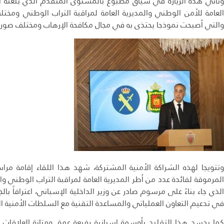
وتأتي هذه الزيارة في سياق مطبوع بالمستوى المتقدم الذي بلغته ال
العامة للأمن الوطني والمديرية العامة لمراقبة التراب الوطني ومختلف 
والتي أصبحت نموذجا يحتذى به في مجال مكافحة الإرهاب ومختلف صور الج
وتتويجا لهذه الشراكة الأمنية المشتركة، شهد هذا اللقاء إقامة م
المرموقة لفائدة عدد من أطر المديرية العامة لمراقبة التراب الوطني و
الذي جاء بناءً على مرسوم صادر عن وزير الداخلية الإسباني، اعترافاً با
في تدعيم التعاون العملياتي والمساعدة التقنية مع السلطات الأمنية ال
كما يجسد هذا التقليد بأوسمة إسبانية رفيعة عمق ومتانة العلاقات ال