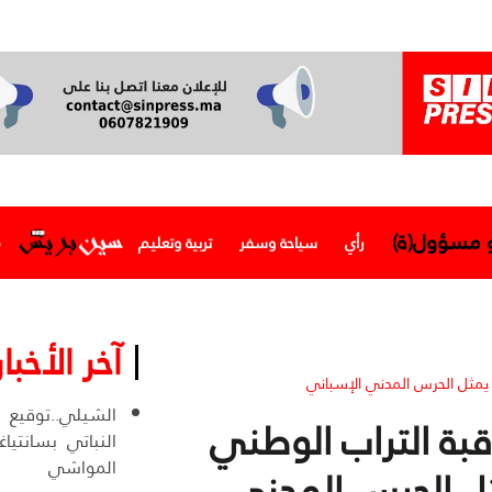
و مسؤول(ة)
رأي
سياحة وسفر
تربية وتعليم
م
آخر الأخبار
 يمثل الحرس المدني الإسباني
الشيلي..توقيع 
قبة التراب الوطني
النباتي بسانتياغ
المواشي
ل الحرس المدني