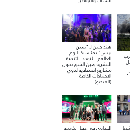
الشباب والتواصل
هند حنين لـ "سين
بريس" بمناسبة اليوم
غرب
العالمي للتوحد: التنمية
ل
البشرية بعين الشق تمول
مشاريع اقتصادية لذوي
ت
الاحنياجات الخاصة
(الفيديو)
تشعل
الحداوي في حفل تكريمه