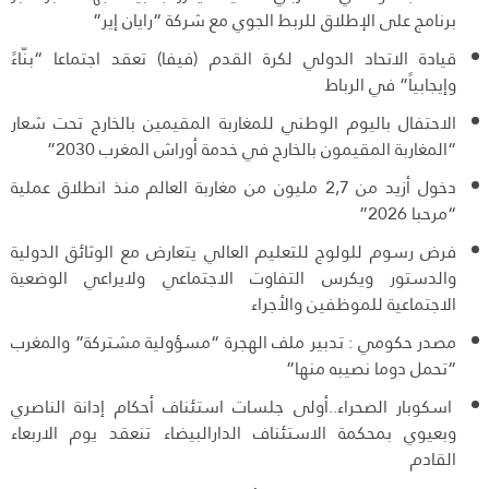
برنامج على الإطلاق للربط الجوي مع شركة “رايان إير”
قيادة الاتحاد الدولي لكرة القدم (فيفا) تعقد اجتماعا “بنّاءً
وإيجابياً” في الرباط
الاحتفال باليوم الوطني للمغاربة المقيمين بالخارج تحت شعار
“المغاربة المقيمون بالخارج في خدمة أوراش المغرب 2030”
دخول أزيد من 2,7 مليون من مغاربة العالم منذ انطلاق عملية
“مرحبا 2026”
فرض رسوم للولوج للتعليم العالي يتعارض مع الوثائق الدولية
والدستور ويكرس التفاوت الاجتماعي ولايراعي الوضعية
الاجتماعية للموظفين والأجراء
مصدر حكومي : تدبير ملف الهجرة “مسؤولية مشتركة” والمغرب
“تحمل دوما نصيبه منها”
اسكوبار الصحراء..أولى جلسات استئناف أحكام إدانة الناصري
وبعيوي بمحكمة الاستئناف الدارالبيضاء تنعقد يوم الاربعاء
القادم