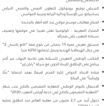
الشيلي..توقيع بروتوكول للتعاون الصحي والصحي النباتي
بسانتياغو بين (أونسا) ودائرة الزراعة وتربية المواشي
افتتاح فعاليات موسم مولاي عبد الله أمغار بالجديدة
الصحراء المغربية .. كولومبيا تعلن تغييرا في موقفها وتعترف
بسيادة المغرب على صحرائه
متسلق مغربي عمره 15 يتمكن من بلوغ قمة “كانغ ياتسي 2”
في جبال الهيمالايا الهندية ويصل ارتفاعها 6250 مترا
المكتب الوطني المغربي للسياحة يعزز جاذبية الجهات عبر أكبر
برنامج على الإطلاق للربط الجوي مع شركة “رايان إير”
قيادة الاتحاد الدولي لكرة القدم (فيفا) تعقد اجتماعا “بنّاءً
وإيجابياً” في الرباط
الاحتفال باليوم الوطني للمغاربة المقيمين بالخارج تحت شعار
“المغاربة المقيمون بالخارج في خدمة أوراش المغرب 2030”
دخول أزيد من 2,7 مليون من مغاربة العالم منذ انطلاق عملية
“مرحبا 2026”