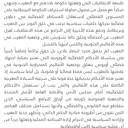
طبيعة الاتفاقيات التي وقعتها حكومة بلادهم مع المغرب، وتنهي
مبكراً مع فصل من فصول محاولة استنزاف الحكومة البريطانية على
المستوى القضائي لاستغلال المساطر القضائية في دعاوى
قضائية تحركها خلفيات سياسية ترغب في خلق التوتر بين المغرب
وبريطانيا، ودفع هذه الأخيرة إلى التراجع عن هذه الاتفاقيات لعزل
المغرب عن أصدقائه وخلق حالة تشويش على وضعية المغرب في
هذه الأقاليم الجنوبية، واللتين انتهتا بالفشل.
المغرب لم يحقق مجرد انتصار عادي، بل حقق تراكماً إضافياً كبيراً
في سلسلة الأحكام القضائية الأوروبية التي تعتبر بمثابة اجتهاد
قضائي أوروبي يتعلق بوضعية الأقاليم الصحراوية الجنوبية في
علاقتها بالمغرب، ليس فقط قضائيا أو قانونيا، بل أيضا سياسيا، إذ
تعتبر هذه الأحكام بحيثياتها حجة قوية على شرعية السيادة المغربية
الكاملة على هذه الأقاليم، والتي يجب أن تستعمل «الأحكام
القضائية» أمام مجلس الأمن والأمانة العامة للأمم المتحدة
والجمعية العمومية كورقة من أوراق الترافع السياسي، الذي
يتقاطع فيه القانوني والقضائي، ولأنها تستكمل مختلف العناصر
التي تقوي من أطروحة مبادرة الحكم الذاتي، وتُظهر جدية المغرب
وإرادته السياسية في احترام إرادة الساكنة المحلية وجعلها جزءاً من
أي عملية سياسية كانت أواقتصادية.