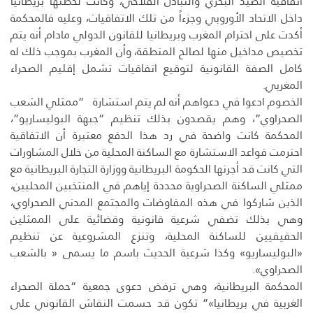
اتفاقية الصيد البحري والتبادل الفلاحي، وكانت لحظتها بريطانيا
داخل الاتحاد الأوروبي وجزءاً من تلك الاتفاقيات، وعليه فالمحكمة
أكدت على احترام المغرب وبريطانيا للقانون الدولي مادام أنه يتم
تخصيص مداخيل منها لصالح المنطقة، وأن المغرب بموجب ذلك له
كامل الصفة القانونية لتوقيع اتفاقيات تشمل إقليم الصحراء
المغربي.
الخصوم ادعوا في دعواهم أنه لم يتم استشارة “ممثلي الشعب
الصحراوي”، وهم يقصدون بذلك تنظيم “جبهة البوليساريو”،
المحكمة كانت واضحة في رد هذا الدفع معتبرة أن الاتفاقية
احترمت قواعد الاستشارة مع الساكنة المحلية من خلال المشاورات
التي كانت قد أجرتها الحكومة البريطانية ووزارة التجارة البريطانية مع
ممثلي الساكنة الصحراوية محددة إياهم في المنتخبين المحليين،
الذين شاركوا في هذه المفاوضات والمجتمع المدني الصحراوي،
وهي بذلك تضفي شرعية قانونية وقضائية على الممثلين
الحقيقيين للساكنة المحلية، وتنزع المشروعية عن تنظيم
«البوليساريو» وكذا شرعية الحديث باسم ما يسمى « بالشعب
الصحراوي».
المحكمة البريطانية، وهي ترفض دعوى جمعية “حملة الصحراء
الغربية في بريطانيا»” تكون قد حسمت النقاش القانوني على