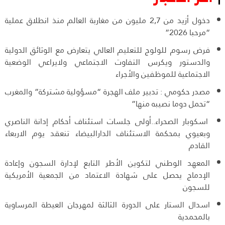
دخول أزيد من 2,7 مليون من مغاربة العالم منذ انطلاق عملية
“مرحبا 2026”
فرض رسوم للولوج للتعليم العالي يتعارض مع الوثائق الدولية
والدستور ويكرس التفاوت الاجتماعي ولايراعي الوضعية
الاجتماعية للموظفين والأجراء
مصدر حكومي : تدبير ملف الهجرة “مسؤولية مشتركة” والمغرب
“تحمل دوما نصيبه منها”
اسكوبار الصحراء..أولى جلسات استئناف أحكام إدانة الناصري
وبعيوي بمحكمة الاستئناف الدارالبيضاء تنعقد يوم الاربعاء
القادم
المعهد الوطني لتكوين الأطر التابع لإدارة السجون وإعادة
الإدماج يحصل على شهادة الاعتماد من الجمعية الأمريكية
للسجون
اسدال الستار على الدورة الثالثة لمهرجان العيطة المرساوية
بالمحمدية