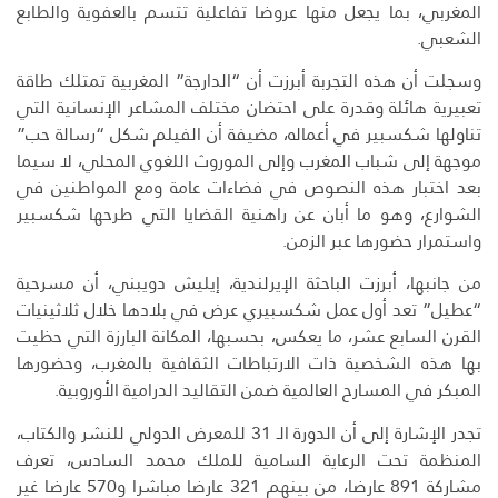
المغربي، بما يجعل منها عروضا تفاعلية تتسم بالعفوية والطابع
الشعبي.
وسجلت أن هذه التجربة أبرزت أن “الدارجة” المغربية تمتلك طاقة
تعبيرية هائلة وقدرة على احتضان مختلف المشاعر الإنسانية التي
تناولها شكسبير في أعماله، مضيفة أن الفيلم شكل “رسالة حب”
موجهة إلى شباب المغرب وإلى الموروث اللغوي المحلي، لا سيما
بعد اختبار هذه النصوص في فضاءات عامة ومع المواطنين في
الشوارع، وهو ما أبان عن راهنية القضايا التي طرحها شكسبير
واستمرار حضورها عبر الزمن.
من جانبها، أبرزت الباحثة الإيرلندية، إيليش دويبني، أن مسرحية
“عطيل” تعد أول عمل شكسبيري عرض في بلادها خلال ثلاثينيات
القرن السابع عشر، ما يعكس، بحسبها، المكانة البارزة التي حظيت
بها هذه الشخصية ذات الارتباطات الثقافية بالمغرب، وحضورها
المبكر في المسارح العالمية ضمن التقاليد الدرامية الأوروبية.
تجدر الإشارة إلى أن الدورة الـ 31 للمعرض الدولي للنشر والكتاب،
المنظمة تحت الرعاية السامية للملك محمد السادس، تعرف
مشاركة 891 عارضا، من بينهم 321 عارضا مباشرا و570 عارضا غير