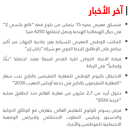
آخر الأخبار
متسلق مغربي عمره 15 يتمكن من بلوغ قمة “كانغ ياتسي 2”
في جبال الهيمالايا الهندية ويصل ارتفاعها 6250 مترا
المكتب الوطني المغربي للسياحة يعزز جاذبية الجهات عبر أكبر
برنامج على الإطلاق للربط الجوي مع شركة “رايان إير”
قيادة الاتحاد الدولي لكرة القدم (فيفا) تعقد اجتماعا “بنّاءً
وإيجابياً” في الرباط
الاحتفال باليوم الوطني للمغاربة المقيمين بالخارج تحت شعار
“المغاربة المقيمون بالخارج في خدمة أوراش المغرب 2030”
دخول أزيد من 2,7 مليون من مغاربة العالم منذ انطلاق عملية
“مرحبا 2026”
فرض رسوم للولوج للتعليم العالي يتعارض مع الوثائق الدولية
والدستور ويكرس التفاوت الاجتماعي ولايراعي الوضعية
الاجتماعية للموظفين والأجراء