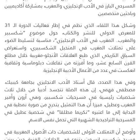
المسرحي البارز في الأدب الإنجليزي، والمغرب، بمشاركة أكاديميين
وباحثين متخصصين.
وشكل هذا اللقاء، الذي نظم في إطار فعاليات الدورة الـ 31
للمعرض الدولي للنشر والكتاب، حول موضوع “شكسبير
والمغرب.. المغرب في الأدب الإنجليزي”، مناسبة لتسليط الضوء
على تمثلات المغرب في المتخيل الشكسبيري، واستعراض
السياق التاريخي الذي طبع العلاقات الأنجلو-مغربية خلال مطلع
القرن السابع عشر، وما أفرزته من تفاعلات دبلوماسية وثقافية
انعكست في عدد من الأعمال الأدبية الإنجليزية.
وفي هذا الصدد، قال أستاذ الأدب الانجليزي بجامعة كيبيك،
مصطفى فهمي، إن هذه الصلة تتجسد أدبيا من خلال ثلاث
شخصيات رئيسية في مسرحيات شكسبير، وهي آرون وأمير
المغرب وعطيل، مبرزا أن هذا التمثيل يتدرج من صورة نمطية في
البداية إلى ما اعتبره “تكريما مطلقا” في شخصية عطيل في
المسرحية التراجيدية الشهيرة التي تحمل نفس الاسم.
وأوضح أن التمثلات الأولى للشخصيات ذات الأصول المغربية في
مسرح شكسبير اتسمت بتنوع في الدلالات الفنية، حيث برزت