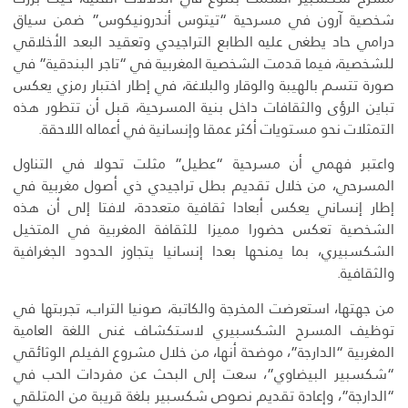
شخصية آرون في مسرحية “تيتوس أندرونيكوس” ضمن سياق
درامي حاد يطغى عليه الطابع التراجيدي وتعقيد البعد الأخلاقي
للشخصية، فيما قدمت الشخصية المغربية في “تاجر البندقية” في
صورة تتسم بالهيبة والوقار والبلاغة، في إطار اختبار رمزي يعكس
تباين الرؤى والثقافات داخل بنية المسرحية، قبل أن تتطور هذه
التمثلات نحو مستويات أكثر عمقا وإنسانية في أعماله اللاحقة.
واعتبر فهمي أن مسرحية “عطيل” مثلت تحولا في التناول
المسرحي، من خلال تقديم بطل تراجيدي ذي أصول مغربية في
إطار إنساني يعكس أبعادا ثقافية متعددة، لافتا إلى أن هذه
الشخصية تعكس حضورا مميزا للثقافة المغربية في المتخيل
الشكسبيري، بما يمنحها بعدا إنسانيا يتجاوز الحدود الجغرافية
والثقافية.
من جهتها، استعرضت المخرجة والكاتبة، صونيا التراب، تجربتها في
توظيف المسرح الشكسبيري لاستكشاف غنى اللغة العامية
المغربية “الدارجة”، موضحة أنها، من خلال مشروع الفيلم الوثائقي
“شكسبير البيضاوي”، سعت إلى البحث عن مفردات الحب في
“الدارجة”، وإعادة تقديم نصوص شكسبير بلغة قريبة من المتلقي