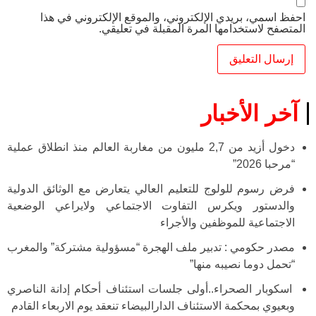
احفظ اسمي، بريدي الإلكتروني، والموقع الإلكتروني في هذا
المتصفح لاستخدامها المرة المقبلة في تعليقي.
آخر الأخبار
دخول أزيد من 2,7 مليون من مغاربة العالم منذ انطلاق عملية
“مرحبا 2026”
فرض رسوم للولوج للتعليم العالي يتعارض مع الوثائق الدولية
والدستور ويكرس التفاوت الاجتماعي ولايراعي الوضعية
الاجتماعية للموظفين والأجراء
مصدر حكومي : تدبير ملف الهجرة “مسؤولية مشتركة” والمغرب
“تحمل دوما نصيبه منها”
اسكوبار الصحراء..أولى جلسات استئناف أحكام إدانة الناصري
وبعيوي بمحكمة الاستئناف الدارالبيضاء تنعقد يوم الاربعاء القادم