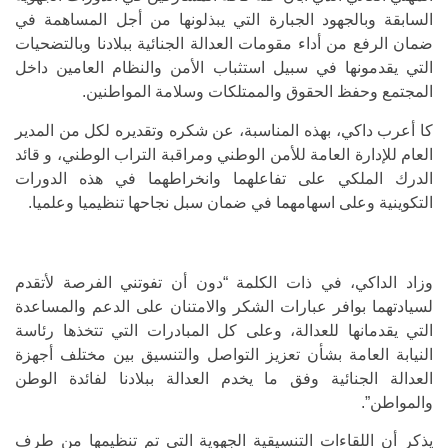
السابقة وبالجهود الجبارة التي يبذلونها من أجل المساهمة في
ضمان الرفع من أداء مقومات العدالة الجنائية ببلادنا وبالتضحيات
التي يقدمونها في سبيل استثباب الأمن والنظام العامين داخل
المجتمع وحفظ الحقوق والممتلكات وسلامة المواطنين.
كا أعرب داكي، بهذه المناسبة، عن شكره وتقديره لكل من المدير
العام للإدارة العامة للأمن الوطني ومراقبة التراب الوطني، و قائد
الدرك الملكي على تفاعلهما وانخراطهما في هذه الدورات
التكوينية وعلى اسهامهما في ضمان سبل نجاحها تنظيميا وعلميا.
وزاد الداكي، في ذات الكلمة “دون أن تفوتني الفرصة لأتقدم
لسيادتهما بوافر عبارات الشكر والامتنان على الدعم والمساعدة
التي يقدمانها للعدالة، وعلى كل المبادرات التي تتخذها رئاسة
النيابة العامة بشأن تعزيز التواصل والتنسيق بين مختلف أجهزة
العدالة الجنائية وفق ما يخدم العدالة ببلادنا لفائدة الوطن
والمواطن”.
يذكر أن اللقاءات التنسيقية الجهوية التي تم تنظيمها من طرف