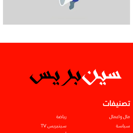
تصنيفات
مال واعمال
رياضة
سياسة
سينبريس TV