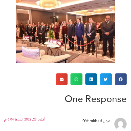
One Response
أكتوبر 28, 2022 الساعة 6:04 م
يقول
Ysf mkhluf
: