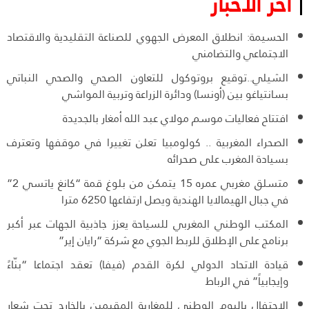
آخر الأخبار
الحسيمة: انطلاق المعرض الجهوي للصناعة التقليدية والاقتصاد
الاجتماعي والتضامني
الشيلي..توقيع بروتوكول للتعاون الصحي والصحي النباتي
بسانتياغو بين (أونسا) ودائرة الزراعة وتربية المواشي
افتتاح فعاليات موسم مولاي عبد الله أمغار بالجديدة
الصحراء المغربية .. كولومبيا تعلن تغييرا في موقفها وتعترف
بسيادة المغرب على صحرائه
متسلق مغربي عمره 15 يتمكن من بلوغ قمة “كانغ ياتسي 2”
في جبال الهيمالايا الهندية ويصل ارتفاعها 6250 مترا
المكتب الوطني المغربي للسياحة يعزز جاذبية الجهات عبر أكبر
برنامج على الإطلاق للربط الجوي مع شركة “رايان إير”
قيادة الاتحاد الدولي لكرة القدم (فيفا) تعقد اجتماعا “بنّاءً
وإيجابياً” في الرباط
الاحتفال باليوم الوطني للمغاربة المقيمين بالخارج تحت شعار