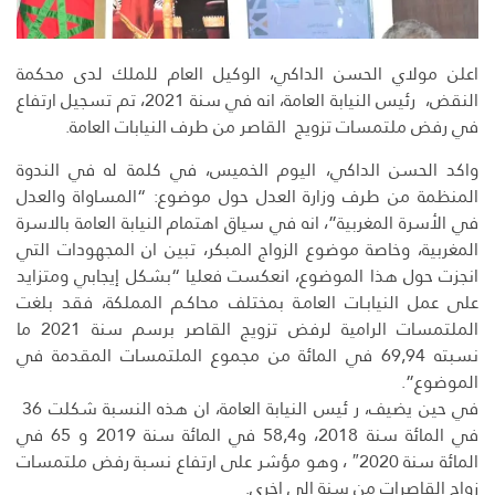
اعلن مولاي الحسن الداكي، الوكيل العام للملك لدى محكمة
النقض، رئيس النيابة العامة، انه في سنة 2021، تم تسجيل ارتفاع
في رفض ملتمسات تزويج القاصر من طرف النيابات العامة.
واكد الحسن الداكي، اليوم الخميس، في كلمة له في الندوة
المنظمة من طرف وزارة العدل حول موضوع: “المساواة والعدل
في الأسرة المغربية”، انه في سياق اهتمام النيابة العامة بالاسرة
المغربية، وخاصة موضوع الزواج المبكر، تبين ان المجهودات التي
انجزت حول هذا الموضوع، انعكست فعليا “بشكل إيجابي ومتزايد
على عمل النيابـات العامـة بمختلف محاكـم المملكة، فقد بلغت
الملتمسات الرامية لرفض تزويج القاصر برسم سنة 2021 ما
نسبته 69,94 في المائة من مجموع الملتمسات المقدمة في
الموضوع”.
في حين يضيف، ر ئيس النيابة العامة، ان هذه النسبة شكلت 36
في المائة سنة 2018، و58,4 في المائة سنة 2019 و 65 في
المائة سنة 2020″ ، وهو مؤشر على ارتفاع نسبة رفض ملتمسات
زواج القاصرات من سنة الى اخرى.