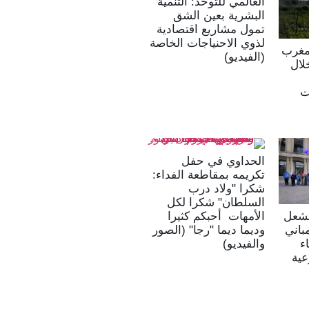
العالمي للتوحد: التنمية
البشرية بعين الشق
تمول مشاريع اقتصادية
لذوي الاحنياجات الخاصة
لمغرب
(الفيديو)
لال
ت
الحداوي في حفل
تكريمه بمقاطعة الفداء:
شكرا "ولاد درب
السلطان" شكرا لكل
 تشعل
الأمهات أحبكم كثيرا
باني
وديما ديما "رجا" (الصور
ء
والفيديو)
عية