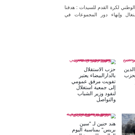
وطني لكرة القدم للسيدات : هدفنا
نغال وإنهاء دور المجموعات في
لدين
حزب الاستقلال
لحزب
بالدارالبيضاء يعتبر
تفويت مرفق عمومي
إلى جمعية استغلال
لنفود وزير الشباب
والتواصل
هند حنين لـ "سين
بريس" بمناسبة اليوم