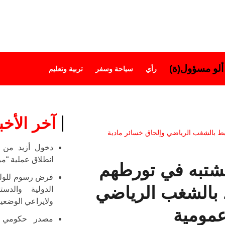
ألو مسؤول(ة)
رأي
سياحة وسفر
تربية وتعليم
آخر الأخب
نف المرتبط بالشغب الرياضي وإلحاق خسائر مادية
انطلاق عملية “مرحبا 
وقيف 14 شخصا يشتبه في تورطهم
فرض رسوم للولوج
 بالشغب الرياضي
الدولية والدس
ولايراعي الوضعية
عمومية
مصدر حكومي :