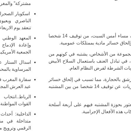
مشتركة” والمغرب
اسكوبار الصحراء
الناصري وبعيوي
تنعقد يوم الاربعاء
تمكنت عناصر الشرطة بمنطقة أمن مولاي رشيد بمدينة الدار البيضاء، مساء أمس السبت، من توقيف 14 شخصا
المعهد الوطني ل
لحاق خسائر مادية بممتلكات عمومية.
وإعادة الإدما
الجمعية الأمريك
مجموعة من الأشخاص، يشتبه في كونهم من
ي تبادل العنف باستعمال السلاح الأبيض
اسدال الستار عل
يات الشرطة لفرض النظام العام.
المرساوية بالمحم
رشق بالحجارة، مما تسبب في إلحاق خسائر
سفارة المغرب ف
مادية بأربع سيارات للأمن الوطني، وذلك قبل أن تسفر الأبحاث والتحريات عن توقيف 14 شخصا من بين المشتبه
عيد العرش المجي
الرباط..انتخاب 
القوات المواطنة (
ور بحوزة المشتبه فيهم على أربعة أسلحة
ب هذه الأفعال الإجرامية.
الداخلية: أحداث
متداخلة في مقد
الرقمي وترويج م