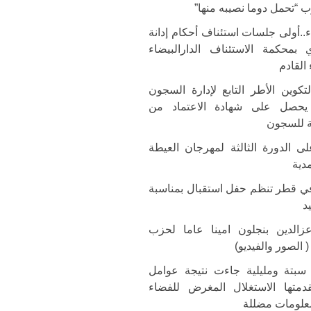
 “تحمل دوما نصيبه منها”
..أولى جلسات استئناف أحكام إدانة
 بمحكمة الاستئناف الدارالبيضاء
 القادم
تكوين الأطر التابع لإدارة السجون
ج يحصل على شهادة الاعتماد من
ية للسجون
ى الدورة الثالثة لمهرجان العيطة
دية
ي قطر تنظم حفل استقبال بمناسبة
د
عزالدين بنجلون امينا عاما لحزب
 الصور والفيديو)
 سبتة ومليلية جاءت نتيجة عوامل
متها الاستغلال المغرض للفضاء
علومات مضللة