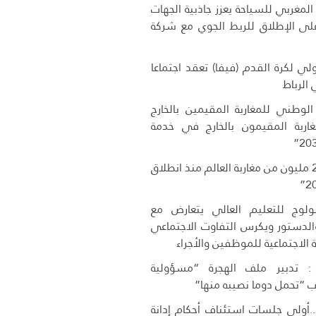
لمغربي للسياحة يعزز جاذبية الجهات
 على الإطلاق للربط الجوي مع شركة
دولي لكرة القدم (فيفا) تعقد اجتماعا
ي الرباط
 الوطني للمغاربة المقيمين بالخارج
اربة المقيمون بالخارج في خدمة
دخول أزيد من 2,7 مليون من مغاربة العالم منذ انطلاق
وج للتعليم العالي يتعارض مع
 والدستور ويكرس التفاوت الاجتماعي
 الاجتماعية للموظفين والأجراء
 تدبير ملف الهجرة “مسؤولية
 “تحمل دوما نصيبه منها”
..أولى جلسات استئناف أحكام إدانة