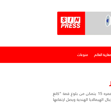
غاربة العالم
منوعات
متسلق مغربي عمره 15 يتمكن من بلوغ قمة “كانغ
في جبال الهيمالايا الهندية ويصل ارتفاعها