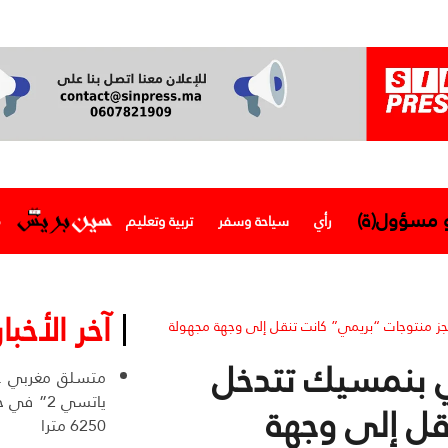
و مسؤول(ة)
رأي
سياحة وسفر
تربية وتعليم
م
آخر الأخبار
جز منتوجات “بريمي” كانت تنقل إلى وجهة مجهولة
في بنمسيك تتدخل
ياتسي 2” 
قل إلى وجهة
6250 مترا