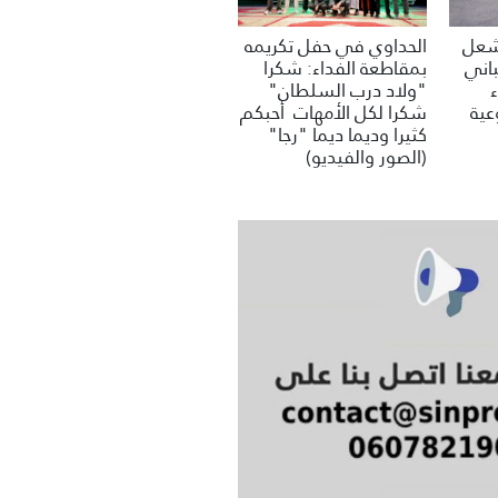
تشعل
الحداوي في حفل تكريمه
باني
بمقاطعة الفداء: شكرا
"ولاد درب السلطان"
عية
شكرا لكل الأمهات أحبكم
كثيرا وديما ديما "رجا"
(الصور والفيديو)