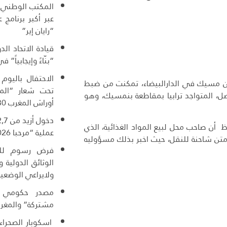
المكتب الوطني ا
عبر أكبر برنامج
“رايان إير”
قيادة الاتحاد ال
“بنّاءً وإيجابياً” ف
الاحتفال باليوم
بن مسيك في الدارالبيضاء، تمكنت من ضبط
تحت شعار “المغ
ل، المتواجد ترابيا بمقاطعة بنمسيك، وهو
أوراش المغرب 2030”
ر مطلعة أن عون سلطة ( شيخ) بالملحقة الادارية 57، لاحظ أن صاحب محل لبيع المواد الغذائية، الذي
عملية “مرحبا 2026”
، على متن شاحنة للنقل، حيث اخبر بذلك مسؤوليه
فرض رسوم للول
الوثائق الدولية
ولايراعي الوضعية
مصدر حكومي :
مشتركة” والمغرب
اسكوبار الصحراء