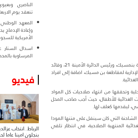
الناصري وبعيوي
تنعقد يوم الاربعا
المعهد الوطني ل
وإعادة الإدماج ي
الأمريكية للسجو
اسدال الستار عل
المرساوية بالمحم
وأضاف نفس المصدر أنه انتقل إلى عين المكان رئيس المنطقة الأمنية بنمسيك، ورئيس الدائرة الأمينة 21، وقائد
 الشرطة الإدارية لمقاطعة بن مسيك، اضافة إلى افراد
فيديو
غذائية.
 وتحققها من انتهاء صلاحيات كل المواد
جات الغذائية للأطفال، حيث أجب صاحب المحل
، ليقدمها كعلف لها.
لشاحنة التي كان سينقل على متنها المودا
لغذائية المنتهية الصلاحية، في انتظار تلقي
الرباط..انتخاب عزالد
بنجلون امينا عاما لح