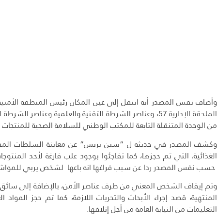
الملحقة الإدارية 57، وعناصر الشرطة التقنية والعلمية وعناصر
من الوحدة المتنقلة التابعة للمكتب الوطني للسلامة الصحية للمنتجات ال
وكشف المصدر في حديثه ل “سين بريس” عن معاينة السلطات المحلية
الغذائية، التي تم حجزها، كما تفاجئوا بوجود علب فارغة لأحد المنتو
حسب نفس المصدر ردا عن سبب فراغها انه باعها لشخص يربي للمواشي
وتم إيقاف الشخص المعني من طرف عناصر الأمن، بالإضافة إلى سائق ا
المنتهية، قصد إجراء الأبحاث والتحريات اللازمة، كما تم حجز المواد ا
التعليمات من النيابة العامة من أجل إتلافها.