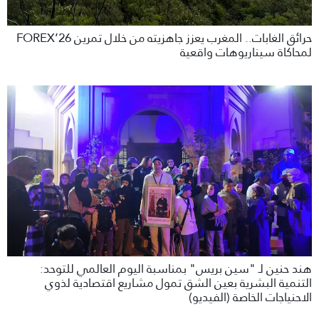
حرائق الغابات.. المغرب يعزز جاهزيته من خلال تمرين FOREX’26
لمحاكاة سيناريوهات واقعية
هند حنين لـ "سين بريس" بمناسبة اليوم العالمي للتوحد:
التنمية البشرية بعين الشق تمول مشاريع اقتصادية لذوي
الاحنياجات الخاصة (الفيديو)