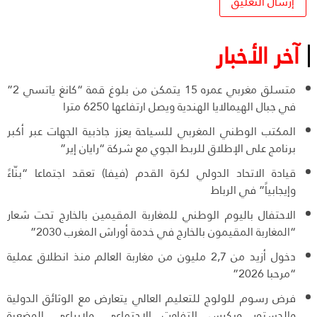
آخر الأخبار
متسلق مغربي عمره 15 يتمكن من بلوغ قمة “كانغ ياتسي 2”
في جبال الهيمالايا الهندية ويصل ارتفاعها 6250 مترا
المكتب الوطني المغربي للسياحة يعزز جاذبية الجهات عبر أكبر
برنامج على الإطلاق للربط الجوي مع شركة “رايان إير”
قيادة الاتحاد الدولي لكرة القدم (فيفا) تعقد اجتماعا “بنّاءً
وإيجابياً” في الرباط
الاحتفال باليوم الوطني للمغاربة المقيمين بالخارج تحت شعار
“المغاربة المقيمون بالخارج في خدمة أوراش المغرب 2030”
دخول أزيد من 2,7 مليون من مغاربة العالم منذ انطلاق عملية
“مرحبا 2026”
فرض رسوم للولوج للتعليم العالي يتعارض مع الوثائق الدولية
والدستور ويكرس التفاوت الاجتماعي ولايراعي الوضعية