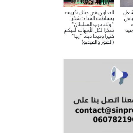
تشعل
الحداوي في حفل تكريمه
باني
بمقاطعة الفداء: شكرا
"ولاد درب السلطان"
عية
شكرا لكل الأمهات أحبكم
كثيرا وديما ديما "رجا"
(الصور والفيديو)