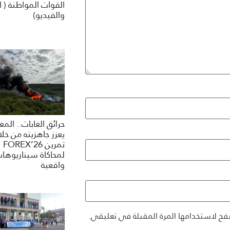
القوات المواطنة ( ا
والفيديو)
حرائق الغابات.. الم
يعزز جاهزيته من خلا
تمرين FOREX’26
لمحاكاة سيناريوها
واقعية
فح لاستخدامها المرة المقبلة في تعليقي.