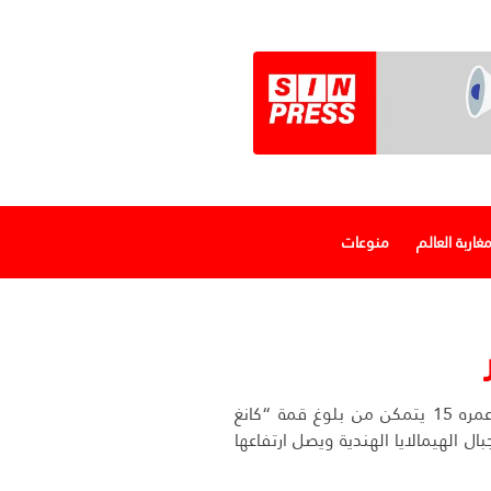
غاربة العالم
منوعات
متسلق مغربي عمره 15 يتمكن من بلوغ قمة “كانغ
في جبال الهيمالايا الهندية ويصل ارتفاعها