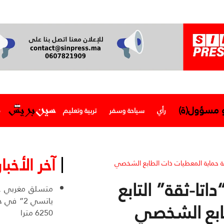
و مسؤول(ة)
رأي
سياحة وسفر
تربية وتعليم
م
آخر الأخبار
اقبة حماية المعطيات ذات الطابع الشخصي
اتا-ثقة” التابع
ياتسي 2” 
طابع الشخصي
6250 مترا