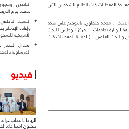
الناصري وبعيوي
 معالجة المعطيات ذات الطابع الشخصي التي
تنعقد يوم الاربعا
المعهد الوطني ل
الابتكار ، محمد خلفاوي، بالتوقيع على هذه
وإعادة الإدماج ي
 للوزارة (جامعات ، المركز الوطني للبحث
الأمريكية للسجو
لي والبحث العلمي …) لحماية المعطيات ذات
اسدال الستار عل
المرساوية بالمحم
فيديو
الرباط..انتخاب عزالد
بنجلون امينا عاما لح