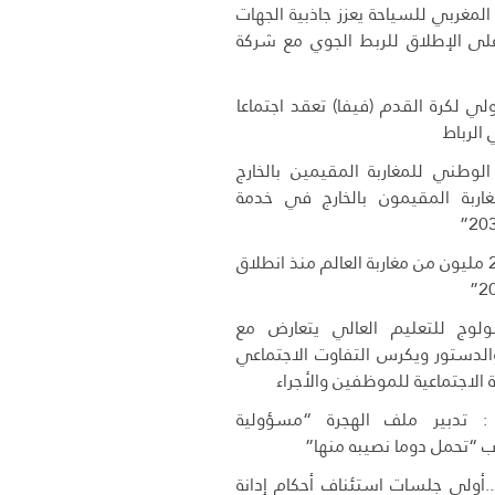
لمغربي للسياحة يعزز جاذبية الجهات
 على الإطلاق للربط الجوي مع شركة
دولي لكرة القدم (فيفا) تعقد اجتماعا
ي الرباط
 الوطني للمغاربة المقيمين بالخارج
اربة المقيمون بالخارج في خدمة
دخول أزيد من 2,7 مليون من مغاربة العالم منذ انطلاق
وج للتعليم العالي يتعارض مع
 والدستور ويكرس التفاوت الاجتماعي
 الاجتماعية للموظفين والأجراء
 تدبير ملف الهجرة “مسؤولية
 “تحمل دوما نصيبه منها”
..أولى جلسات استئناف أحكام إدانة