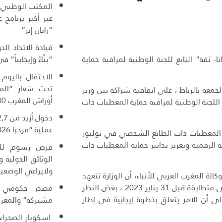
المكتب الوطني ا
عبر أكبر برنامج
“رايان إير”
قيادة الاتحاد ال
- ثقة” التابع للجنة الوطنية لمراقبة حماية
“بنّاءً وإيجابياً” ف
الاحتفال باليوم
تحت شعار “المغ
معة بالرباط ، على اتفاقية شراكة بين وزير
أوراش المغرب 2030”
اللجنة الوطنية لمراقبة حماية المعطيات ذات
عملية “مرحبا 2026”
اية المعطيات ذات الطابع الشخصي في يوليوز
 الرقمية وتعزيز تدابير حماية المعطيات ذات
فرض رسوم للول
الوثائق الدولية
ولايراعي الوضعية
، في تصريح للقناة الاخبارية “M24″، التابعة لوكالة المغرب العربي للأنباء، أن الوزارة تتعهد
بموجب هذه الاتفاقية ، بجعل معالجاتها للمعطيات ذات الطابع الشخصي متطابقة قبل 31 يناير 2023 ، بغض النظر
مصدر حكومي :
لى أن الامر يتعلق بخطوة إيجابية في إطار
مشتركة” والمغرب
اسكوبار الصحراء