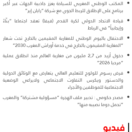
المكتب الوطني المغربي للسياحة يعزز جاذبية الجهات عبر أكبر
برنامج على الإطلاق للربط الجوي مع شركة “رايان إير”
قيادة الاتحاد الدولي لكرة القدم (فيفا) تعقد اجتماعا “بنّاءً
وإيجابياً” في الرباط
الاحتفال باليوم الوطني للمغاربة المقيمين بالخارج تحت شعار
“المغاربة المقيمون بالخارج في خدمة أوراش المغرب 2030”
دخول أزيد من 2,7 مليون من مغاربة العالم منذ انطلاق عملية
“مرحبا 2026”
فرض رسوم للولوج للتعليم العالي يتعارض مع الوثائق الدولية
والدستور ويكرس التفاوت الاجتماعي ولايراعي الوضعية
الاجتماعية للموظفين والأجراء
مصدر حكومي : تدبير ملف الهجرة “مسؤولية مشتركة” والمغرب
“تحمل دوما نصيبه منها”
فيديو