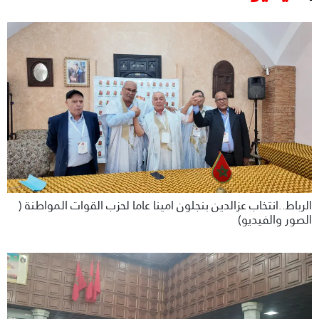
الرباط..انتخاب عزالدين بنجلون امينا عاما لحزب القوات المواطنة (
الصور والفيديو)