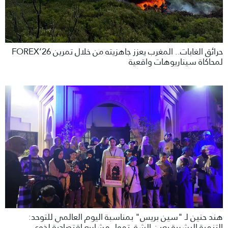
حرائق الغابات.. المغرب يعزز جاهزيته من خلال تمرين FOREX’26
لمحاكاة سيناريوهات واقعية
هند حنين لـ "سين بريس" بمناسبة اليوم العالمي للتوحد:
التنمية البشرية بعين الشق تمول مشاريع اقتصادية لذوي