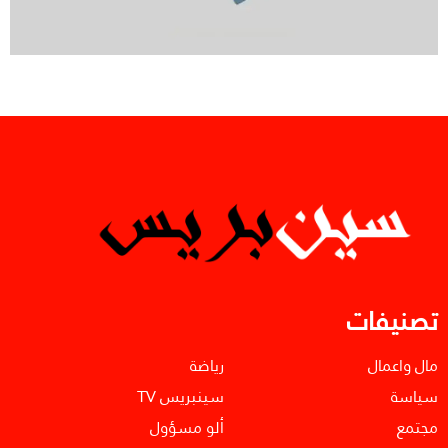
تصنيفات
مال واعمال
رياضة
سياسة
سينبريس TV
مجتمع
ألو مسؤول