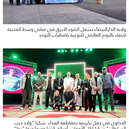
ولاية الدارالبيضاء تشعل الضوء الازرق في مباني وسط المدينة
احتفاء باليوم العالمي للتوعية باضطراب التوحد
الحداوي في حفل تكريمه بمقاطعة الفداء: شكرا "ولاد درب
السلطان" شكرا لكل الأمهات أحبكم كثيرا وديما ديما "رجا"