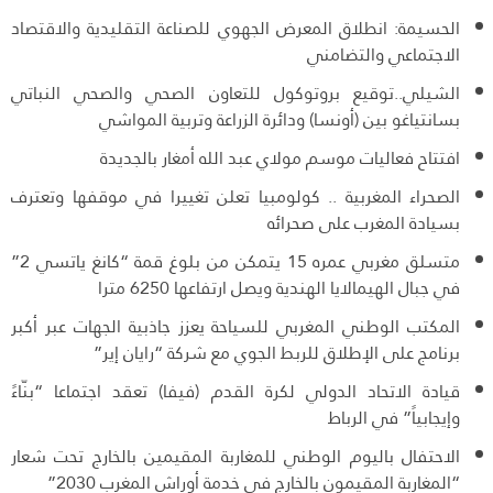
الحسيمة: انطلاق المعرض الجهوي للصناعة التقليدية والاقتصاد
الاجتماعي والتضامني
الشيلي..توقيع بروتوكول للتعاون الصحي والصحي النباتي
بسانتياغو بين (أونسا) ودائرة الزراعة وتربية المواشي
افتتاح فعاليات موسم مولاي عبد الله أمغار بالجديدة
الصحراء المغربية .. كولومبيا تعلن تغييرا في موقفها وتعترف
بسيادة المغرب على صحرائه
متسلق مغربي عمره 15 يتمكن من بلوغ قمة “كانغ ياتسي 2”
في جبال الهيمالايا الهندية ويصل ارتفاعها 6250 مترا
المكتب الوطني المغربي للسياحة يعزز جاذبية الجهات عبر أكبر
برنامج على الإطلاق للربط الجوي مع شركة “رايان إير”
قيادة الاتحاد الدولي لكرة القدم (فيفا) تعقد اجتماعا “بنّاءً
وإيجابياً” في الرباط
الاحتفال باليوم الوطني للمغاربة المقيمين بالخارج تحت شعار
“المغاربة المقيمون بالخارج في خدمة أوراش المغرب 2030”