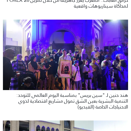
حرائق الغابات.. المغرب يعزز جاهزيته من خلال تمرين FOREX’26
لمحاكاة سيناريوهات واقعية
هند حنين لـ "سين بريس" بمناسبة اليوم العالمي للتوحد:
التنمية البشرية بعين الشق تمول مشاريع اقتصادية لذوي
الاحنياجات الخاصة (الفيديو)