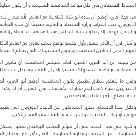
النشاط الاقتصادي في ظل قواعد المنافسة السليمة، و أن يكون محايدًا و
من جهة أخرى، أوضح أن هذه الورشة التبادلية مع العالم الأكاديمي تندر
الأوروبي، تحت إشراف وزارة الاقتصاد والمالية، مضيفًا أن هذه التوأمة
واليونان، تهدف إلى تطوير خبرة المجلس وقدراته، ومساعدته على إقامة ر
وأشار إلى أن الأمر يتعلق بأول جلسة لوضع لبنات تعاون مع العالم الأكا
لفهم أفضل لقوانين المنافسة وحقوق المستهلك، التي تنظم الاقتصاد
من جهته، أبرز أبو العزيز، الأمين العام لمجلس المنافسة، أن قانون 
الاقتصادية ورفاهية المستهلك، مشيرا إلى أن المنافسة تظل مفيدة لل
وفي ما يتعلق بنطاق تطبيق قانون المنافسة، أوضح أبو العزيز، أ
الاعتباريين سواء كانت لهم مقار أو مؤسسات في المغرب أم لا، وكذا ع
عندما يتعلق الأمر بفاعلين اقتصاديين.
وخلال هذا الاجتماع، تطرق المتدخلون عن الاتحاد الأوروبي إلى تط
مهام وأولويات المكتب البولندي لحماية المنافسة والمستهلكين.
وأكدوا، في هذا الصدد، على أن مهام المكتب البولندي تتعلق، بشكل
الممارسات غير الشريفة، ومحاربة الممارسات التي تؤثر على مصالح ال