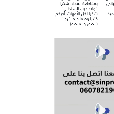
باني
بمقاطعة الفداء: شكرا
"ولاد درب السلطان"
عية
شكرا لكل الأمهات أحبكم
كثيرا وديما ديما "رجا"
(الصور والفيديو)