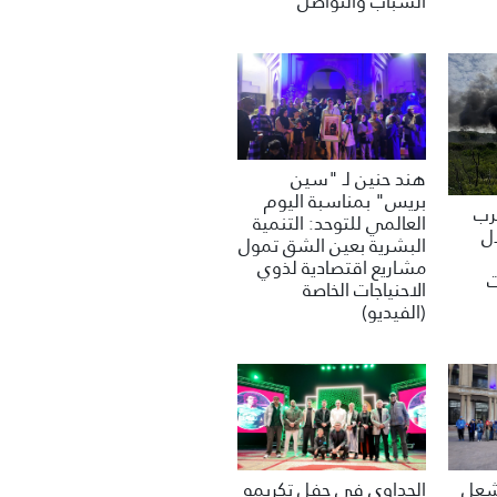
الشباب والتواصل
هند حنين لـ "سين
بريس" بمناسبة اليوم
غرب
العالمي للتوحد: التنمية
ل
البشرية بعين الشق تمول
مشاريع اقتصادية لذوي
ت
الاحنياجات الخاصة
(الفيديو)
تشعل
الحداوي في حفل تكريمه