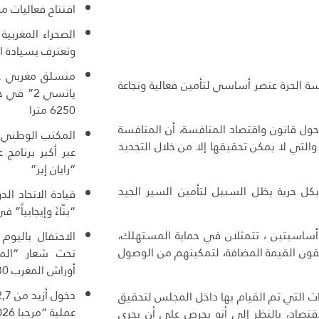
افتتاح فعاليات م
الصحراء المغربية
وتعترف بسيادة ا
فسة الحرة عنصر أساسي لتأمين فعالية ونجاعة
ياتسي 2” 
6250 مترا
حول قانون واقتصاد المنافسة، أن المنافسة
المكتب الوطني ا
التي لا يمكن تحقيقها إلا من خلال التجديد
عبر أكبر برنامج
“رايان إير”
كل حرية يظل السبيل لتأمين السير الجيد
قيادة الاتحاد ال
“بنّاءً وإيجابياً” ف
أساسيتين ، تتمثلان في حماية المستهلك،
الاحتفال باليوم
خلقون القيمة المضافة، لتمكينهم من الوصول
تحت شعار “المغ
أوراش المغرب 2030”
ت التي تم القيام بها داخل المجلس لتحقيق
عملية “مرحبا 2026”
قتصاد، بالنظر إلى أنه يحرص على أن يجري