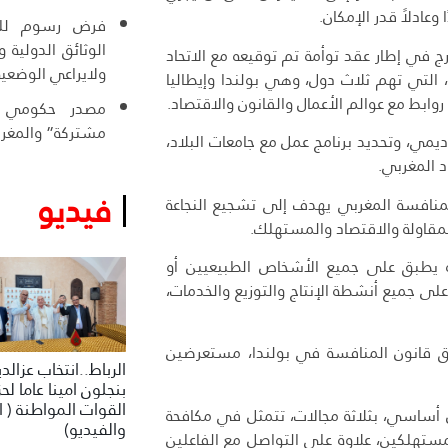
عادلاً قدر الإمكان.
فرض رسوم للول
الوثائق الدولية
ج في إطار عقد توأمة تم توقيعه مع الاتحاد
ولايراعي الوضعية
، التي تهم ثلاث دول، وهي بولندا وإيطاليا
وابط مع عوالم الأعمال والقانون والاقتصاد.
مصدر حكومي :
مشتركة” والمغرب
ديمي، وتحديد برنامج عمل مع جامعات البلاد،
 المغربي.
فيديو
المنافسة المغربي يهدف إلى تشجيع النجاعة
مقاولة والاقتصاد والمستهلك.
نه يطبق على جميع الأشخاص الطبيعيين أو
لى جميع أنشطة الإنتاج والتوزيع والخدمات،
بيق قانون المنافسة في بولندا، مستعرضين
الرباط..انتخاب عزالد
بنجلون امينا عاما لح
القوات المواطنة ( ا
 أساسي، بثلاثة مجالات، تتمثل في مكافحة
والفيديو)
مستهلكين، علاوة على التواصل مع الفاعلين