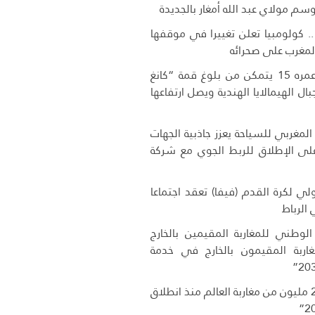
وسم مولاي عبد الله أمغار بالجديدة
 .. كولومبيا تعلن تغييرا في موقفها
لمغرب على صحرائه
متسلق مغربي عمره 15 يتمكن من بلوغ قمة “كانغ
في جبال الهيمالايا الهندية ويصل ارتفاعها
لمغربي للسياحة يعزز جاذبية الجهات
 على الإطلاق للربط الجوي مع شركة
دولي لكرة القدم (فيفا) تعقد اجتماعا
ي الرباط
 الوطني للمغاربة المقيمين بالخارج
اربة المقيمون بالخارج في خدمة
دخول أزيد من 2,7 مليون من مغاربة العالم منذ انطلاق