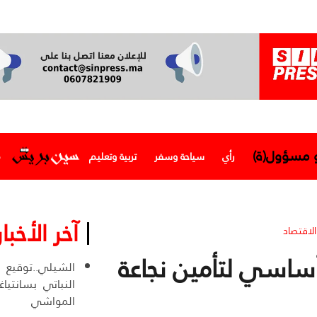
و مسؤول(ة)
رأي
سياحة وسفر
تربية وتعليم
م
آخر الأخبار
الاقتصاد
أساسي لتأمين نجاعة
الشيلي..توقيع 
النباتي بسانتياغ
المواشي