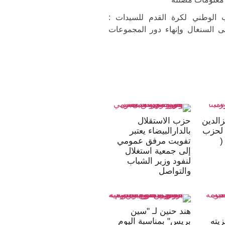
 الوطني لكرة القدم للسيدات :
لى السنغال وإنهاء دور المجموعات
زالدين
حزب الاستقلال
ا لحزب
بالدارالبيضاء يعتبر
(
تفويت مرفق عمومي
إلى جمعية استغلال
لنفود وزير الشباب
والتواصل
هند حنين لـ "سين
يته
بريس" بمناسبة اليوم