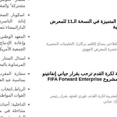
مشتركة” والمغر
اسكوبار الصحر
بركان.. تتويج التعاونيات المتميزة في النسخة الـ11 للمعرض
إدانة الناص
ية
الدارالبيضاء تنع
المعهد الوطني 
وإعادة الإدما
احي بمداغ (إقليم بركان)، التعاونيات المتميزة
الجمعية الأمري
 عشرة للمعرض الجهوي
اسدال الستار ع
المرساوية بالم
 لكرة القدم ترحب بقرار جياني إنفانتينو
سفارة المغر
FIFA Forwar
بمناسبة عيد ال
الرباط..انتخاب
القوات المواطنة
مغربية لكرة القدم، فوزي لقجع، بقرار رئيس
ا)، جياني
الداخلية: أحدا
متداخلة في مق
الرقمي وترويج