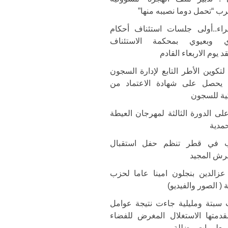
ب “تحمل دوما نصيبه منها”
اء..أولى جلسات استئناف أحكام
ري وبعيوي بمحكمة الاستئناف
قد يوم الاربعاء القادم
لتكوين الأطر التابع لإدارة السجون
ج يحصل على شهادة الاعتماد من
كية للسجون
لى الدورة الثالثة لمهرجان العيطة
حمدية
ب في قطر تنظم حفل استقبال
عرش المجيد
 عزالدين بنجلون امينا عاما لحزب
 ( الصور والفيديو)
ث سبتة ومليلية جاءت نتيجة عوامل
دمتها الاستغلال المغرض للفضاء
 معلومات مضللة