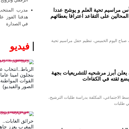
أس مراسيم تحية العلم و يوشح عددا
مدرب المنتخب
المحالين على التقاعد اعترافا بعطائهم
هدفنا الفوز ع
في الصدارة
، صباح اليوم الخميس، تنظيم حفل مراسيم تحية
فيديو
الرباط..انتخاب ع
علن أبرز مرشحيه للتشريعيات بجهة
بنجلون امينا عام
يضع ثقته في الكفاءات
القوات المواطنة 
الصور والفيديو)
وسط الاجتماعي، المكلفة بدراسة طلبات الترشيح،
في طلبات
حرائق الغابات..
المغرب يعزز جاهز