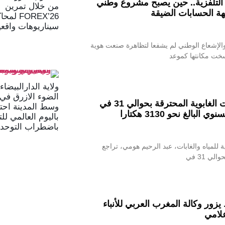
التلفزية.. حين يصبح مشروع وطني
من خلال تمرين
FOREX’26 لم
سيناريوهات واقعي
والإشعاع الوطني لم يشفعا لتظاهرة صنعت هوية
سخت مكانتها كموعد
ولاية الدارالبيضا
الضوء الازرق في 
هومي : تراجع المساحات الغابوية المحترقة بحوالي 31 في
وسط المدينة احتف
لبالغ نحو 3130 هكتارا
باليوم العالمي للت
باضطراب التوحد
ية للمياه والغابات، عبد الرحيم هومي، تراجع
ي 31 في
زور وكالة المغرب العربي للأنباء
علامي