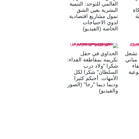
العالمي للتوحد: التنمية
حاكاة
البشرية بعين الشق
ة
تمول مشاريع اقتصادية
لذوي الاحنياجات
الخاصة (الفيديو)
ء تشعل
الحداوي في حفل
مباني
تكريمه بمقاطعة الفداء:
اء
شكرا "ولاد درب
وعية
السلطان" شكرا لكل
الأمهات أحبكم كثيرا
وديما ديما "رجا" (الصور
والفيديو)