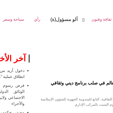
ألو مسؤول(ة)
ثقافة وفنون
رأي
سياحة وسفر
آخر الأخب
انطلاق عملية “مرحب
العالم في صلب برنامج ديني وثقافي
فرض رسوم للو
الوثائق الدو
الاجتماعي ولاي
ثقافية، التابع للمندوبية الجهوية للشؤون الإسلامية
والأجراء
وم السبت بالمركب الإداري
مصدر حكومي :