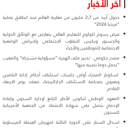
آخر الأخبار
دخول أزيد من 2,7 مليون من مغاربة العالم منذ انطلاق عملية
“مرحبا 2026”
فرض رسوم للولوج للتعليم العالي يتعارض مع الوثائق الدولية
والدستور ويكرس التفاوت الاجتماعي ولايراعي الوضعية
الاجتماعية للموظفين والأجراء
مصدر حكومي : تدبير ملف الهجرة “مسؤولية مشتركة” والمغرب
“تحمل دوما نصيبه منها”
اسكوبار الصحراء..أولى جلسات استئناف أحكام إدانة الناصري
وبعيوي بمحكمة الاستئناف الدارالبيضاء تنعقد يوم الاربعاء
القادم
المعهد الوطني لتكوين الأطر التابع لإدارة السجون وإعادة
الإدماج يحصل على شهادة الاعتماد من الجمعية الأمريكية
للسجون
اسدال الستار على الدورة الثالثة لمهرجان العيطة المرساوية