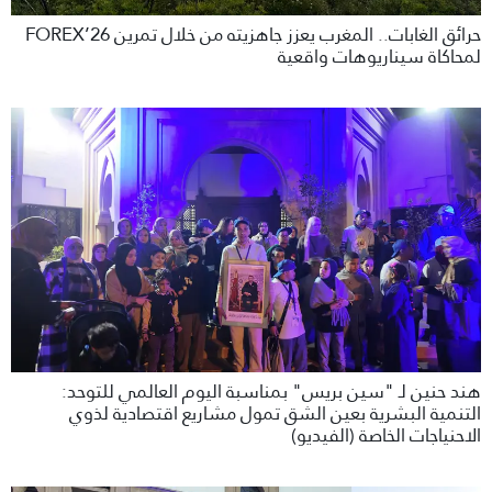
حرائق الغابات.. المغرب يعزز جاهزيته من خلال تمرين FOREX’26
لمحاكاة سيناريوهات واقعية
هند حنين لـ "سين بريس" بمناسبة اليوم العالمي للتوحد:
التنمية البشرية بعين الشق تمول مشاريع اقتصادية لذوي
الاحنياجات الخاصة (الفيديو)