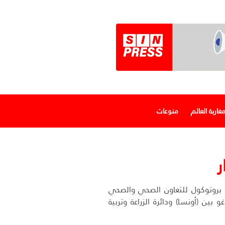
غاربة العالم
منوعات
ر
 بروتوكول للتعاون الصحي والصحي
و بين (أونسا) ودائرة الزراعة وتربية