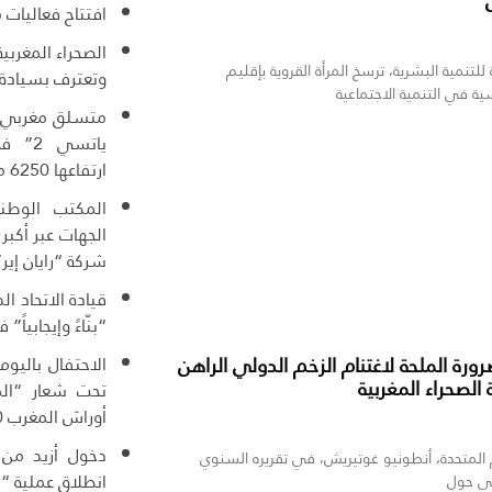
افتتاح فعاليات 
الصحراء المغربي
لتنمية البشرية، ترسخ المرأة القروية بإقليم
وتعترف بسيادة 
ية في التنمية الاجتماعية
ياتسي
ارتفاعها 6250 مترا
المكتب الوطني
الجهات عبر أكبر
شركة “رايان إير”
قيادة الاتحاد ال
“بنّاءً وإيجابياً”
الاحتفال باليوم
رة الملحة لاغتنام الزخم الدولي الراهن
لصحراء المغربية
تحت شعار “الم
أوراش المغرب 2030”
 المتحدة، أنطونيو غوتيريش، في تقريره السنوي
انطلاق عملية “مرحبا
لي حول