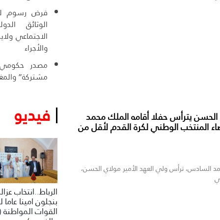
فرض رسوم للو
الوثائق الدو
الاجتماعي ولاي
والأجراء
مصدر حكومي :
مشتركة” والمغر
فيديو
 الحسن يترأس حفلا أقامه الملك محمد
 المنتخب الوطني لكرة القدم لأقل من
د السادس، ترأس ولي العهد الأمير مولاي الحسن،
ي
الرباط..انتخاب عزال
بنجلون امينا عاما 
القوات المواطنة (