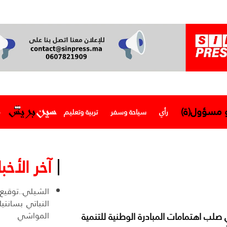
و مسؤول(ة)
رأي
سياحة وسفر
تربية وتعليم
م
آخر الأخبا
الشيلي..توقيع
النباتي بسانتياغ
المواشي
 صلب اهتمامات المبادرة الوطنية للتنمية