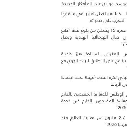
موسم مولاي عبد الله أمغار بالجديدة
ة .. كولومبيا تعلن تغييرا في موقفها
المغرب على صحرائه
متسلق مغربي عمره 15 يتمكن من بلوغ قمة “كانغ
 2” في جبال الهيمالايا الهندية ويصل
 المغربي للسياحة يعزز جاذبية
 برنامج على الإطلاق للربط الجوي مع
دولي لكرة القدم (فيفا) تعقد اجتماعا
 في الرباط
 الوطني للمغاربة المقيمين بالخارج
غاربة المقيمون بالخارج في خدمة
دخول أزيد من 2,7 مليون من مغاربة العالم منذ
 2026”