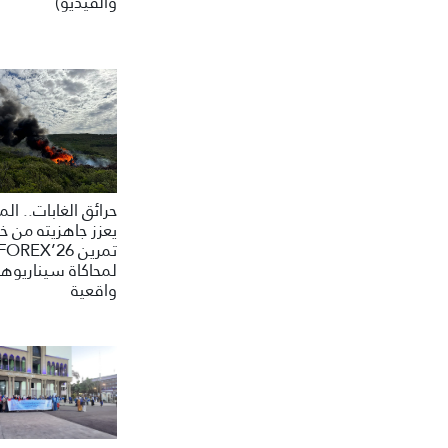
والفيديو)
حرائق الغابات.. ال
يعزز جاهزيته من خ
تمرين FOREX’26
لمحاكاة سيناريوه
واقعية