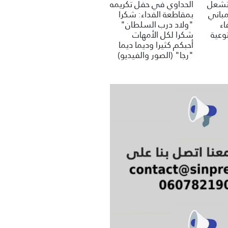
 تشعل
الحداوي في حفل تكريمه
مباني
بمقاطعة الفداء: شكرا
اء
"ولاد درب السلطان"
وعية
شكرا لكل الأمهات
أحبكم كثيرا وديما ديما
"رجا" (الصور والفيديو)