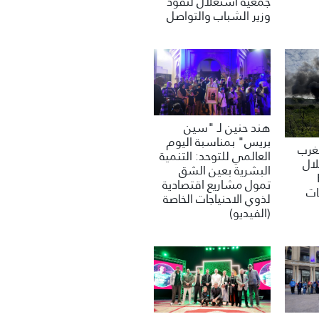
جمعية استغلال لنفود
وزير الشباب والتواصل
هند حنين لـ "سين
بريس" بمناسبة اليوم
مغرب
العالمي للتوحد: التنمية
لال
البشرية بعين الشق
تمول مشاريع اقتصادية
ات
لذوي الاحنياجات الخاصة
(الفيديو)