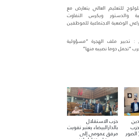
لوج للتعليم العالي يتعارض مع
لية والدستور ويكرس التفاوت
راعي الوضعية الاجتماعية للموظفين
 تدبير ملف الهجرة “مسؤولية
ب “تحمل دوما نصيبه منها”
حزب الاستقلال
دين
بالدارالبيضاء يعتبر تفويت
لحزب
مرفق عمومي إلى
 الصور